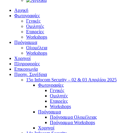
Αρχική
Φωτογραφίες
Γενικές
Ομιλητές
Εταιρείες
Workshops
Πρόγραμμα
Ολομέλεια
Workshops
Χορηγοί
Πληροφορίες
Επικοινωνία
Προηγ. Συνέδρια
15o Infocom Security – 02 & 03 Απριλίου 2025
Φωτογραφίες
Γενικές
Ομιλητές
Εταιρείες
Workshops
Πρόγραμμα
Πρόγραμμα Ολομέλειας
Πρόγραμμα Workshops
Χορηγοί