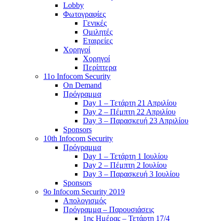
Lobby
Φωτογραφίες
Γενικές
Ομιλητές
Εταιρείες
Χορηγοί
Χορηγοί
Περίπτερα
11o Infocom Security
On Demand
Πρόγραμμα
Day 1 – Τετάρτη 21 Απριλίου
Day 2 – Πέμπτη 22 Απριλίου
Day 3 – Παρασκευή 23 Απριλίου
Sponsors
10th Infocom Security
Πρόγραμμα
Day 1 – Τετάρτη 1 Ιουλίου
Day 2 – Πέμπτη 2 Ιουλίου
Day 3 – Παρασκευή 3 Ιουλίου
Sponsors
9ο Infocom Security 2019
Απολογισμός
Πρόγραμμα – Παρουσιάσεις
1ης Ημέρας – Τετάρτη 17/4