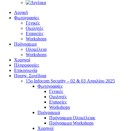
Αρχική
Φωτογραφίες
Γενικές
Ομιλητές
Εταιρείες
Workshops
Πρόγραμμα
Ολομέλεια
Workshops
Χορηγοί
Πληροφορίες
Επικοινωνία
Προηγ. Συνέδρια
15o Infocom Security – 02 & 03 Απριλίου 2025
Φωτογραφίες
Γενικές
Ομιλητές
Εταιρείες
Workshops
Πρόγραμμα
Πρόγραμμα Ολομέλειας
Πρόγραμμα Workshops
Χορηγοί