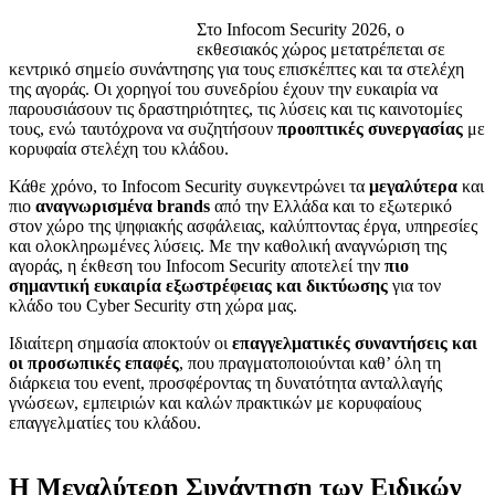
Στο Infocom Security 2026, o
εκθεσιακός χώρος μετατρέπεται σε
κεντρικό σημείο συνάντησης για τους επισκέπτες και τα στελέχη
της αγοράς. Οι χορηγοί του συνεδρίου έχουν την ευκαιρία να
παρουσιάσουν τις δραστηριότητες, τις λύσεις και τις καινοτομίες
τους, ενώ ταυτόχρονα να συζητήσουν
προοπτικές συνεργασίας
με
κορυφαία στελέχη του κλάδου.
Κάθε χρόνο, το Infocom Security συγκεντρώνει τα
μεγαλύτερα
και
πιο
αναγνωρισμένα brands
από την Ελλάδα και το εξωτερικό
στον χώρο της ψηφιακής ασφάλειας, καλύπτοντας έργα, υπηρεσίες
και ολοκληρωμένες λύσεις. Με την καθολική αναγνώριση της
αγοράς, η έκθεση του Infocom Security αποτελεί την
πιο
σημαντική ευκαιρία εξωστρέφειας και δικτύωσης
για τον
κλάδο του Cyber Security στη χώρα μας.
Ιδιαίτερη σημασία αποκτούν οι
επαγγελματικές συναντήσεις και
οι προσωπικές επαφές
, που πραγματοποιούνται καθ’ όλη τη
διάρκεια του event, προσφέροντας τη δυνατότητα ανταλλαγής
γνώσεων, εμπειριών και καλών πρακτικών με κορυφαίους
επαγγελματίες του κλάδου.
Η Μεγαλύτερη Συνάντηση των Ειδικών