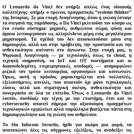
Ο Leonardo da Vinci δεν υπήρξε απλώς ένας ιδιοφυής
καλλιτέχνης· υπήρξε ο πρώτος πραγματικός “systems thinker”
της Ιστορίας. Σε μια εποχή Αναγέννησης, όπου η γνώση έσπαγε
τα στεγανά της παράδοσης, ο Da Vinci μελετούσε τον κόσμο ως
ένα ενιαίο σύστημα: μηχανές, ανθρώπινο σώμα, φύση και
άμυνα λειτουργούσαν ως αλληλένδετα μέρη ενός μεγαλύτερου
μηχανισμού. Τα σχέδιά του δεν αποσκοπούσαν μόνο στη
δημιουργία, αλλά και στην πρόβλεψη, την προστασία και την
ανθεκτικότητα απέναντι στο άγνωστο. Στην εποχή μας, η
Ψηφιακή Αναγέννηση — με τεχνολογίες όπως το cloud, η
τεχνητή νοημοσύνη, τα IoT και OT συστήματα και οι
διασυνδεδεμένες επιχειρησιακές υποδομές — αναμορφώνει
ριζικά τον τρόπο λειτουργίας οργανισμών και κοινωνιών.
Όμως, αυτή η πρόοδος χαρακτηρίζεται από πολλαπλές,
εξελισσόμενες απειλές, που απαιτούν όχι μόνο τεχνολογικές
λύσεις αλλά και στρατηγική σκέψη, ανθεκτικότητα και
συνεργασία σε όλα τα επίπεδα. Όπως ο Leonardo da Vinci
λοιπόν, συνδύαζε την τέχνη με την επιστήμη, έτσι και το
cybersecurity απαιτεί σήμερα την αξιοποίηση προηγμένων
τεχνολογικών εργαλείων αλλά παράλληλα βασίζεται πάντα στη
δημιουργικότητα και τη γνώση του ανθρώπου.
Το 16o Infocom Security, ήρθε για ακόμα μια φορά, να
αποτυπώσει όλες τις σύγχρονες εξελίξεις, να αναδείξει τις