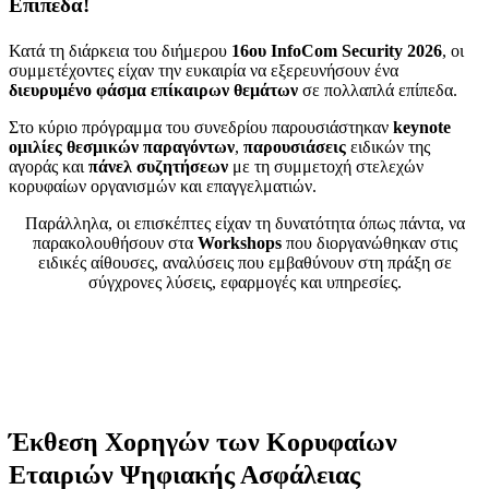
Επίπεδα!
Κατά τη διάρκεια του διήμερου
16ου InfoCom Security 2026
, οι
συμμετέχοντες είχαν την ευκαιρία να εξερευνήσουν ένα
διευρυμένο φάσμα επίκαιρων θεμάτων
σε πολλαπλά επίπεδα.
Στο κύριο πρόγραμμα του συνεδρίου παρουσιάστηκαν
keynote
ομιλίες θεσμικών παραγόντων
,
παρουσιάσεις
ειδικών της
αγοράς και
πάνελ συζητήσεων
με τη συμμετοχή στελεχών
κορυφαίων οργανισμών και επαγγελματιών.
Παράλληλα, οι επισκέπτες είχαν τη δυνατότητα όπως πάντα, να
παρακολουθήσουν στα
Workshops
που διοργανώθηκαν στις
ειδικές αίθουσες, αναλύσεις που εμβαθύνουν στη πράξη σε
σύγχρονες λύσεις, εφαρμογές και υπηρεσίες.
ΔΕΙΤΕ ΕΔΩ ΒΙΝΤΕΟ ΜΕ ΟΛΕΣ ΤΙΣ ΟΜΙΛΙΕΣ
ΚΑΙ ΤΑ ΠΑΝΕΛ ΣΥΖΗΤΗΣΗΣ
ΣΤΟ INFOCOM SECURITY 2026
Έκθεση Χορηγών των Κορυφαίων
Εταιριών Ψηφιακής Ασφάλειας