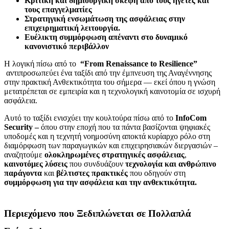
Κριτική και δημιουργική σκέψη από τους ηγέτες και
τους επαγγελματίες
Στρατηγική ενσωμάτωση της ασφάλειας
στην
επιχειρηματική λειτουργία.
Ευέλικτη συμμόρφωση απέναντι στο δυναμικό
κανονιστικό περιβάλλον
Η λογική πίσω από το
“
From
Renaissance
to
Resilience”
αντιπροσωπεύει ένα ταξίδι από την έμπνευση της Αναγέννησης
στην πρακτική Ανθεκτικότητα του σήμερα — εκεί όπου η γνώση
μετατρέπεται σε εμπειρία και η τεχνολογική καινοτομία σε ισχυρή
ασφάλεια.
Αυτό το ταξίδι ενισχύει την κουλτούρα πίσω από το
InfoCom
Security –
όπου στην εποχή που τα πάντα βασίζονται ψηφιακές
υποδομές και η τεχνητή νοημοσύνη αποκτά κυρίαρχο ρόλο στη
διαμόρφωση των παραγωγικών και επιχειρησιακών διεργασιών –
αναζητούμε
ολοκληρωμένες στρατηγικές ασφάλειας
,
καινοτόμες λύσεις
που συνδυάζουν
τεχνολογία και ανθρώπινο
παράγοντα
και
βέλτιστες πρακτικές
που οδηγούν στη
συμμόρφωση για την ασφάλεια και την ανθεκτικότητα.
Περιεχόμενο που Ξεδιπλώνεται σε Πολλαπλά