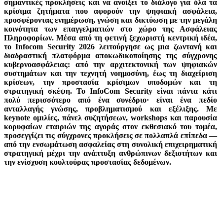
σημαντικές προκλήσεις και να ανοίξει το διάλογο για όλα τα
κρίσιμα ζητήματα που αφορούν την ψηφιακή ασφάλεια,
προσφέροντας ενημέρωση, γνώση και δικτύωση με την μεγάλη
κοινότητα των επαγγελματιών στο χώρο της Ασφάλειας
Πληροφορίων. Μέσα από τη φετινή ξεχωριστή κεντρική ιδέα,
το Infocom Security 2026 λειτούργησε ως μια ζωντανή και
διαδραστική πλατφόρμα αποκωδικοποίησης της σύγχρονης
κυβερνοασφάλειας: από την αρχιτεκτονική των ψηφιακών
συστημάτων και την τεχνητή νοημοσύνη, έως τη διαχείριση
κρίσεων, την προστασία κρίσιμων υποδομών και τη
στρατηγική σκέψη. Το InfoCom Security είναι πάντα κάτι
πολύ περισσότερο από ένα συνέδριο· είναι ένα πεδίο
ανταλλαγής γνώσης, προβληματισμού και εξέλιξης. Με
keynote ομιλίες, πάνελ συζητήσεων, workshops και παρουσία
κορυφαίων εταιριών της αγοράς στον εκθεσιακό του τομέα,
προσεγγίζει τις σύγχρονες προκλήσεις σε πολλαπλά επίπεδα —
από την ενσωμάτωση ασφαλείας στη συνολική επιχειρηματική
στρατηγική μέχρι την ανάπτυξη ανθρώπινων δεξιοτήτων και
την ενίσχυση κουλτούρας προστασίας δεδομένων.