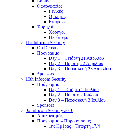
Lobby
Φωτογραφίες
Γενικές
Ομιλητές
Εταιρείες
Χορηγοί
Χορηγοί
Περίπτερα
11o Infocom Security
On Demand
Πρόγραμμα
Day 1 – Τετάρτη 21 Απριλίου
Day 2 – Πέμπτη 22 Απριλίου
Day 3 – Παρασκευή 23 Απριλίου
Sponsors
10th Infocom Security
Πρόγραμμα
Day 1 – Τετάρτη 1 Ιουλίου
Day 2 – Πέμπτη 2 Ιουλίου
Day 3 – Παρασκευή 3 Ιουλίου
Sponsors
9ο Infocom Security 2019
Απολογισμός
Πρόγραμμα – Παρουσιάσεις
1ης Ημέρας – Τετάρτη 17/4