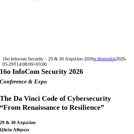
16o Infocom Security – 29 & 30 Απριλίου 2026
g.iliopoulos
2026-
05-29T14:08:09+03:00
16o InfoCom Security 2026
Conference & Expo
The Da Vinci Code of Cybersecurity
“From Renaissance to Resilience”
29 & 30 Απριλίου
Ωδείο Αθηνών