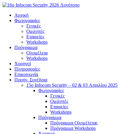
Μετάβαση
στο
Αρχική
περιεχόμενο
Φωτογραφίες
Γενικές
Ομιλητές
Εταιρείες
Workshops
Πρόγραμμα
Ολομέλεια
Workshops
Χορηγοί
Πληροφορίες
Επικοινωνία
Προηγ. Συνέδρια
15o Infocom Security – 02 & 03 Απριλίου 2025
Φωτογραφίες
Γενικές
Ομιλητές
Εταιρείες
Workshops
Πρόγραμμα
Πρόγραμμα Ολομέλειας
Πρόγραμμα Workshops
Χορηγοί