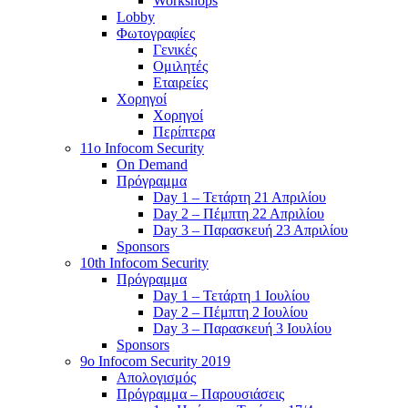
Workshops
Lobby
Φωτογραφίες
Γενικές
Ομιλητές
Εταιρείες
Χορηγοί
Χορηγοί
Περίπτερα
11o Infocom Security
On Demand
Πρόγραμμα
Day 1 – Τετάρτη 21 Απριλίου
Day 2 – Πέμπτη 22 Απριλίου
Day 3 – Παρασκευή 23 Απριλίου
Sponsors
10th Infocom Security
Πρόγραμμα
Day 1 – Τετάρτη 1 Ιουλίου
Day 2 – Πέμπτη 2 Ιουλίου
Day 3 – Παρασκευή 3 Ιουλίου
Sponsors
9ο Infocom Security 2019
Απολογισμός
Πρόγραμμα – Παρουσιάσεις