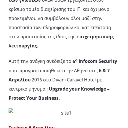
των γνώσεων
όλων όσων εργάζονται στον
κρίσιμο τομέα διαχείρισης του ΙΤ και όχι μονό,
προκειμένου να συμβάλουν όλοι μαζί στην
προστασία των πληροφοριών και κατ΄ επέκταση
στην προστασίας της ίδιας της
επιχειρησιακής
λειτουργίας.
ο
Αυτή την ανάγκη ανέδειξε το
6
Infocom
Security
που πραγματοποιήθηκε στην Αθήνα στις
6 & 7
Απριλίου
2016 στο Divani Caravel Hotel με
κεντρικό μήνυμα :
Upgrade
your
Knowledge –
Protect
Your
Business.
Τετάρτη 6 Απριλίου