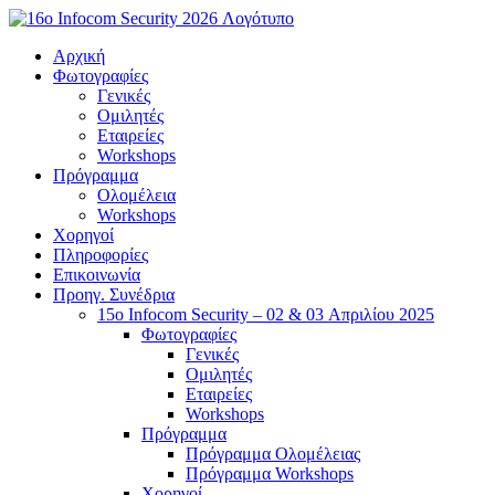
Μετάβαση
στο
Αρχική
περιεχόμενο
Φωτογραφίες
Γενικές
Ομιλητές
Εταιρείες
Workshops
Πρόγραμμα
Ολομέλεια
Workshops
Χορηγοί
Πληροφορίες
Επικοινωνία
Προηγ. Συνέδρια
15o Infocom Security – 02 & 03 Απριλίου 2025
Φωτογραφίες
Γενικές
Ομιλητές
Εταιρείες
Workshops
Πρόγραμμα
Πρόγραμμα Ολομέλειας
Πρόγραμμα Workshops
Χορηγοί