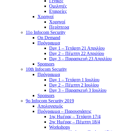
Γενικές
Ομιλητές
Εταιρείες
Χορηγοί
Χορηγοί
Περίπτερα
11o Infocom Security
On Demand
Πρόγραμμα
Day 1 – Τετάρτη 21 Απριλίου
Day 2 – Πέμπτη 22 Απριλίου
Day 3 – Παρασκευή 23 Απριλίου
Sponsors
10th Infocom Security
Πρόγραμμα
Day 1 – Τετάρτη 1 Ιουλίου
Day 2 – Πέμπτη 2 Ιουλίου
Day 3 – Παρασκευή 3 Ιουλίου
Sponsors
9ο Infocom Security 2019
Απολογισμός
Πρόγραμμα – Παρουσιάσεις
1ης Ημέρας – Τετάρτη 17/4
2ης Ημέρας – Πέμπτη 18/4
Workshops