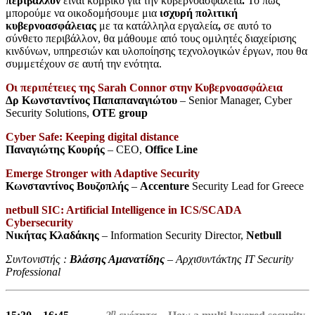
περιβάλλον
είναι κομβικό για την κυβερνοασφάλεια
.
Το πως
μπορούμε να οικοδομήσουμε μια
ισχυρή πολιτική
κυβερνοασφάλειας
με τα κατάλληλα εργαλεία
,
σε αυτό το
σύνθετο περιβάλλον, θα μάθουμε από τους ομιλητές διαχείρισης
κινδύνων, υπηρεσιών και υλοποίησης τεχνολογικών έργων, που θα
συμμετέχουν σε αυτή την ενότητα.
Οι περιπέτειες της Sarah Connor στην Κυβερνοασφάλεια
Δρ Κωνσταντίνος Παπαπαναγιώτου
– Senior Manager, Cyber
Security Solutions,
ΟΤΕ group
Cyber Safe: Keeping digital distance
Παναγιώτης Κουρής
– CEO,
Office Line
Emerge Stronger with Adaptive Security
Κωνσταντίνος Βουζοπλής
–
Accenture
Security Lead for Greece
netbull SIC: Artificial Intelligence in ICS/SCADA
Cybersecurity
Νικήτας Κλαδάκης
– Information Security Director,
Netbull
Συντονιστής :
Βλάσης Αμανατίδης
– Αρχισυντάκτης IT Security
Professional
η