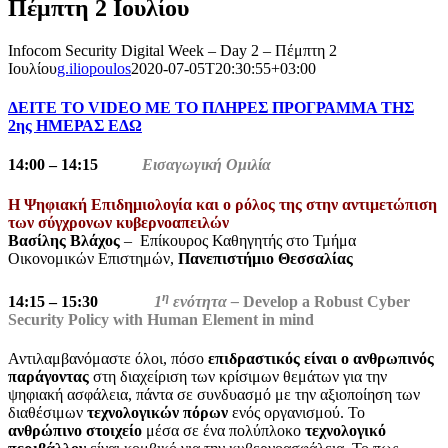
Πέμπτη 2 Ιουλίου
Infocom Security Digital Week – Day 2 – Πέμπτη 2
Ιουλίου
g.iliopoulos
2020-07-05T20:30:55+03:00
ΔΕΙΤΕ ΤΟ VIDEO ME TO ΠΛΗΡΕΣ ΠΡΟΓΡΑΜΜΑ ΤΗΣ
2ης ΗΜΕΡΑΣ ΕΔΩ
14:00 – 14:15
Εισαγωγική Ομιλία
Η Ψηφιακή Επιδημιολογία και ο ρόλος της στην αντιμετώπιση
των σύγχρονων κυβερνοαπειλών
Βασίλης Βλάχος
– Επίκουρος Καθηγητής στο Τμήμα
Οικονομικών Επιστημών,
Πανεπιστήμιο Θεσσαλίας
η
14:15 – 15:30
1
ενότητα –
Develop a Robust Cyber
Security Policy with Human Element in mind
Αντιλαμβανόμαστε όλοι, πόσο
επιδραστικός είναι ο ανθρωπινός
παράγοντας
στη διαχείριση των κρίσιμων θεμάτων για την
ψηφιακή ασφάλεια, πάντα σε συνδυασμό με την αξιοποίηση των
διαθέσιμων
τεχνολογικών πόρων
ενός οργανισμού. Το
ανθρώπινο στοιχείο
μέσα σε ένα πολύπλοκο
τεχνολογικό