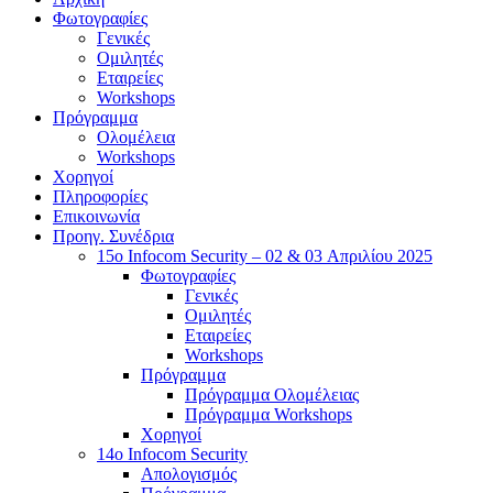
Φωτογραφίες
Γενικές
Ομιλητές
Εταιρείες
Workshops
Πρόγραμμα
Ολομέλεια
Workshops
Χορηγοί
Πληροφορίες
Επικοινωνία
Προηγ. Συνέδρια
15o Infocom Security – 02 & 03 Απριλίου 2025
Φωτογραφίες
Γενικές
Ομιλητές
Εταιρείες
Workshops
Πρόγραμμα
Πρόγραμμα Ολομέλειας
Πρόγραμμα Workshops
Χορηγοί
14o Infocom Security
Απολογισμός