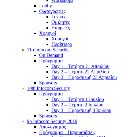
Workshops
Lobby
Φωτογραφίες
Γενικές
Ομιλητές
Εταιρείες
Χορηγοί
Χορηγοί
Περίπτερα
11o Infocom Security
On Demand
Πρόγραμμα
Day 1 – Τετάρτη 21 Απριλίου
Day 2 – Πέμπτη 22 Απριλίου
Day 3 – Παρασκευή 23 Απριλίου
Sponsors
10th Infocom Security
Πρόγραμμα
Day 1 – Τετάρτη 1 Ιουλίου
Day 2 – Πέμπτη 2 Ιουλίου
Day 3 – Παρασκευή 3 Ιουλίου
Sponsors
9ο Infocom Security 2019
Απολογισμός
Πρόγραμμα – Παρουσιάσεις