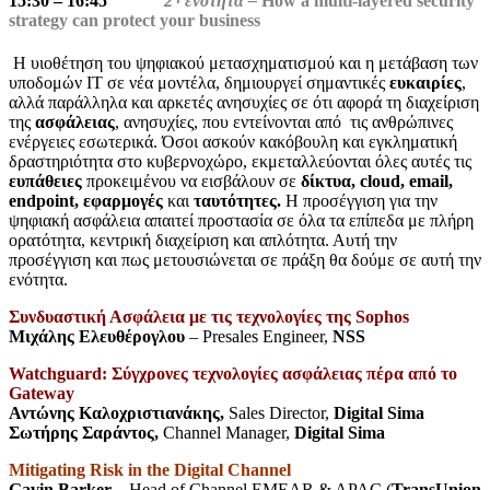
15:30 – 16:45
2
ενότητα –
How a multi-layered security
strategy can protect your business
Η υιοθέτηση του ψηφιακού μετασχηματισμού και η μετάβαση των
υποδομών IT σε νέα μοντέλα, δημιουργεί σημαντικές
ευκαιρίες
,
αλλά παράλληλα και αρκετές ανησυχίες σε ότι αφορά τη διαχείριση
της
ασφάλειας
, ανησυχίες, που εντείνονται από τις ανθρώπινες
ενέργειες εσωτερικά. Όσοι ασκούν κακόβουλη και εγκληματική
δραστηριότητα στο κυβερνοχώρο, εκμεταλλεύονται όλες αυτές τις
ευπάθειες
προκειμένου να εισβάλουν σε
δίκτυα,
cloud, email,
endpoint, εφαρμογές
και
ταυτότητες.
Η προσέγγιση για την
ψηφιακή ασφάλεια απαιτεί προστασία σε όλα τα επίπεδα με πλήρη
ορατότητα, κεντρική διαχείριση και απλότητα. Αυτή την
προσέγγιση και πως μετουσιώνεται σε πράξη θα δούμε σε αυτή την
ενότητα.
Συνδυαστική Ασφάλεια με τις τεχνολογίες της Sophos
Μιχάλης Ελευθέρογλου
– Presales Engineer,
NSS
Watchguard: Σύγχρονες τεχνολογίες ασφάλειας πέρα από το
Gateway
Αντώνης Καλοχριστιανάκης,
Sales Director,
Digital Sima
Σωτήρης Σαράντος,
Channel Manager,
Digital Sima
Mitigating Risk in the Digital Channel
Gavin Barker
– Head of Channel EMEAR & APAC (
TransUnion