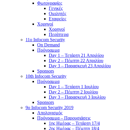
Φωτογραφίες
Γενικές
Ομιλητές
Εταιρείες
Χορηγοί
Χορηγοί
Περίπτερα
11o Infocom Security
On Demand
Πρόγραμμα
Day 1 – Τετάρτη 21 Απριλίου
Day 2 – Πέμπτη 22 Απριλίου
Day 3 – Παρασκευή 23 Απριλίου
Sponsors
10th Infocom Security
Πρόγραμμα
Day 1 – Τετάρτη 1 Ιουλίου
Day 2 – Πέμπτη 2 Ιουλίου
Day 3 – Παρασκευή 3 Ιουλίου
Sponsors
9ο Infocom Security 2019
Απολογισμός
Πρόγραμμα – Παρουσιάσεις
1ης Ημέρας – Τετάρτη 17/4
2ης Ημέρας – Πέμπτη 18/4