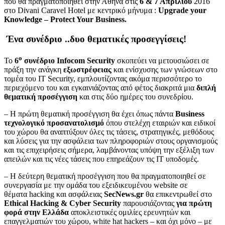
που θα πραγματοποιηθεί στην Αθήνα στις
6 & 7 Απριλίου
2016
στο Divani Caravel Hotel με κεντρικό μήνυμα :
Upgrade
your
Knowledge –
Protect
Your
Business.
Ένα συνέδριο ..δυο θεματικές προσεγγίσεις!
ο
Το
6
συνέδριο
Infocom
Security
σκοπεύει να μετουσιώσει σε
πράξη την ανάγκη
εξωστρέφειας
και ενίσχυσης των γνώσεων στο
τομέα του IT Security, εμπλουτίζοντας ακόμα περισσότερο το
περιεχόμενο του και εγκαινιάζοντας από φέτος διακριτά μια
διπλή
θεματική προσέγγιση
και στις δύο ημέρες του συνεδρίου.
– Η πρώτη θεματική προσέγγιση θα έχει όπως πάντα
Business
τεχνολογικό προσανατολισμό
όπου στελέχη εταιριών και ειδικοί
του χώρου θα αναπτύξουν όλες τις τάσεις, στρατηγικές, μεθόδους
και λύσεις για την ασφάλεια των πληροφοριών στους οργανισμούς
και τις επιχειρήσεις σήμερα, λαμβάνοντας υπόψη την εξέλιξη των
απειλών και τις νέες τάσεις που επηρεάζουν τις IT υποδομές.
– Η δεύτερη θεματική προσέγγιση που θα πραγματοποιηθεί σε
συνεργασία με την ομάδα του εξειδικευμένου website σε
θέματα hacking και ασφάλειας
SecNews.
gr
θα επικεντρωθεί στο
Ethical
Hacking
&
Cyber
Security
παρουσιάζοντας
για πρώτη
φορά στην Ελλάδα
αποκλειστικές ομιλίες ερευνητών και
επαγγελματιών του χώρου, white hat hackers – και όχι μόνο – με