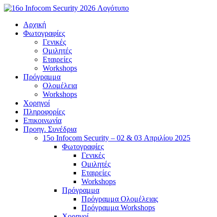
Μετάβαση
στο
Αρχική
περιεχόμενο
Φωτογραφίες
Γενικές
Ομιλητές
Εταιρείες
Workshops
Πρόγραμμα
Ολομέλεια
Workshops
Χορηγοί
Πληροφορίες
Επικοινωνία
Προηγ. Συνέδρια
15o Infocom Security – 02 & 03 Απριλίου 2025
Φωτογραφίες
Γενικές
Ομιλητές
Εταιρείες
Workshops
Πρόγραμμα
Πρόγραμμα Ολομέλειας
Πρόγραμμα Workshops
Χορηγοί