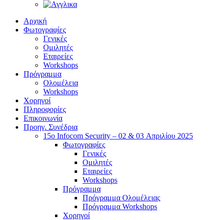
Αρχική
Φωτογραφίες
Γενικές
Ομιλητές
Εταιρείες
Workshops
Πρόγραμμα
Ολομέλεια
Workshops
Χορηγοί
Πληροφορίες
Επικοινωνία
Προηγ. Συνέδρια
15o Infocom Security – 02 & 03 Απριλίου 2025
Φωτογραφίες
Γενικές
Ομιλητές
Εταιρείες
Workshops
Πρόγραμμα
Πρόγραμμα Ολομέλειας
Πρόγραμμα Workshops
Χορηγοί