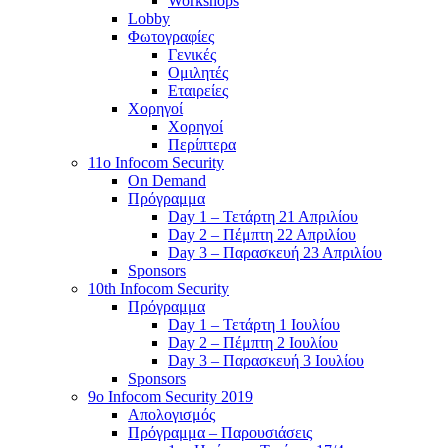
Workshops
Lobby
Φωτογραφίες
Γενικές
Ομιλητές
Εταιρείες
Χορηγοί
Χορηγοί
Περίπτερα
11o Infocom Security
On Demand
Πρόγραμμα
Day 1 – Τετάρτη 21 Απριλίου
Day 2 – Πέμπτη 22 Απριλίου
Day 3 – Παρασκευή 23 Απριλίου
Sponsors
10th Infocom Security
Πρόγραμμα
Day 1 – Τετάρτη 1 Ιουλίου
Day 2 – Πέμπτη 2 Ιουλίου
Day 3 – Παρασκευή 3 Ιουλίου
Sponsors
9ο Infocom Security 2019
Απολογισμός
Πρόγραμμα – Παρουσιάσεις