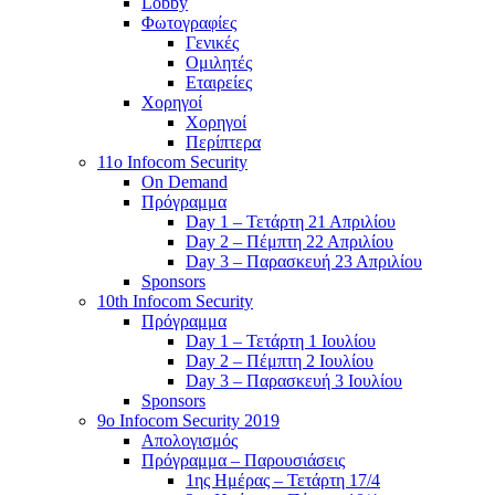
Lobby
Φωτογραφίες
Γενικές
Ομιλητές
Εταιρείες
Χορηγοί
Χορηγοί
Περίπτερα
11o Infocom Security
On Demand
Πρόγραμμα
Day 1 – Τετάρτη 21 Απριλίου
Day 2 – Πέμπτη 22 Απριλίου
Day 3 – Παρασκευή 23 Απριλίου
Sponsors
10th Infocom Security
Πρόγραμμα
Day 1 – Τετάρτη 1 Ιουλίου
Day 2 – Πέμπτη 2 Ιουλίου
Day 3 – Παρασκευή 3 Ιουλίου
Sponsors
9ο Infocom Security 2019
Απολογισμός
Πρόγραμμα – Παρουσιάσεις
1ης Ημέρας – Τετάρτη 17/4