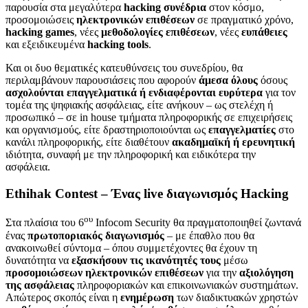
παρουσία στα μεγαλύτερα
hacking συνέδρια
στον κόσμο,
προσομοιώσεις
ηλεκτρονικών επιθέσεων
σε πραγματικό χρόνο,
hacking games
, νέες
μεθοδολογίες επιθέσεων
, νέες
ευπάθειες
και εξειδικευμένα
hacking tools
.
Και οι δυο θεματικές κατευθύνσεις του συνεδρίου, θα
περιλαμβάνουν παρουσιάσεις που αφορούν
άμεσα
όλους
όσους
ασχολούνται
επαγγελματικά ή ενδιαφέρονται ευρύτερα
για τον
τομέα της ψηφιακής ασφάλειας, είτε ανήκουν – ως στελέχη ή
προσωπικό – σε in house τμήματα πληροφορικής σε επιχειρήσεις
και οργανισμούς, είτε δραστηριοποιούνται ως
επαγγελματίες
στο
κανάλι πληροφορικής, είτε διαθέτουν
ακαδημαϊκή ή ερευνητική
ιδιότητα, συναφή με την πληροφορική και ειδικότερα την
ασφάλεια.
Ethihak
Contest
– Ένας
live
διαγωνισμός
Hacking
ου
Στα πλαίσια του 6
Infocom Security θα πραγματοποιηθεί ζωντανά
ένας
πρωτοποριακός διαγωνισμός
– με έπαθλο που θα
ανακοινωθεί σύντομα – όπου συμμετέχοντες θα έχουν τη
δυνατότητα να
εξασκήσουν τις ικανότητές τους
μέσω
προσομοιώσεων ηλεκτρονικών επιθέσεων
για την
αξιολόγηση
της ασφάλειας
πληροφοριακών και επικοινωνιακών συστημάτων.
Απώτερος σκοπός είναι η
ενημέρωση
των διαδικτυακών χρηστών