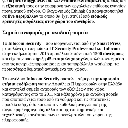
για
θέματα σύγχρονων απειλών/επιθέσεων ασφάλειας
καθώς και
η
εξάσκησή
τους στην εφαρμογή των εργαλείων επίθεσης εναντίον
πραγματικού στόχου. Ο διαγωνισμός Ethihak θα πραγματοποιηθεί
σε
live
περιβάλλον
το οποίο θα έχει στηθεί από
ειδικούς
ερευνητές ασφάλειας στον χώρο του συνεδρίου
.
Σημείο αναφοράς με ανοδική πορεία
Το
Infocom
Security
– που διοργανώνεται από την
Smart
Press
,
με πυλώνες τα περιοδικά
IT
Security
Professional
και
Infocom –
στην εκδήλωση του 2015 προσέλκυσε πάνω από
1500 συνέδρους
και είχε την υποστήριξη
45 εταιριών χορηγών
, καλύπτοντας μέσα
από τις κεντρικές παρουσιάσεις και τα παράλληλα workshop, τα
περισσότερα θεματικά αντικείμενα του χώρου.
Το συνέδριο
Infocom
Security
αποτελεί σήμερα την
κορυφαία
ετήσια εκδήλωση
για την Ασφάλεια Πληροφοριών στην Ελλάδα
και αποτελεί σημείο αναφοράς των εξελίξεων στο χώρο,
καταγράφοντας από το 2011 και κάθε χρόνο μια ανοδική πορεία
που αποτυπώνεται τόσο από τα νούμερα και τις στατιστικές
προσέλευσης, όσο και από την καθολική αναγνώριση της
συγκεκριμένης αγοράς, αλλά και της επιστημονικής και
τεχνολογικής κοινότητας των επαγγελματιών του χώρου της
πληροφορικής.