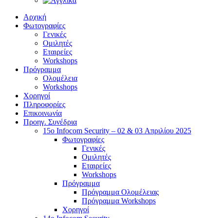
Αρχική
Φωτογραφίες
Γενικές
Ομιλητές
Εταιρείες
Workshops
Πρόγραμμα
Ολομέλεια
Workshops
Χορηγοί
Πληροφορίες
Επικοινωνία
Προηγ. Συνέδρια
15o Infocom Security – 02 & 03 Απριλίου 2025
Φωτογραφίες
Γενικές
Ομιλητές
Εταιρείες
Workshops
Πρόγραμμα
Πρόγραμμα Ολομέλειας
Πρόγραμμα Workshops
Χορηγοί