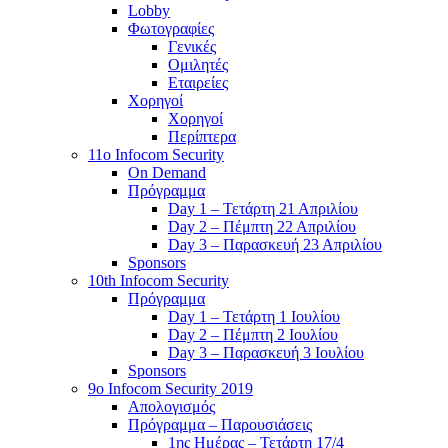
Lobby
Φωτογραφίες
Γενικές
Ομιλητές
Εταιρείες
Χορηγοί
Χορηγοί
Περίπτερα
11o Infocom Security
On Demand
Πρόγραμμα
Day 1 – Τετάρτη 21 Απριλίου
Day 2 – Πέμπτη 22 Απριλίου
Day 3 – Παρασκευή 23 Απριλίου
Sponsors
10th Infocom Security
Πρόγραμμα
Day 1 – Τετάρτη 1 Ιουλίου
Day 2 – Πέμπτη 2 Ιουλίου
Day 3 – Παρασκευή 3 Ιουλίου
Sponsors
9ο Infocom Security 2019
Απολογισμός
Πρόγραμμα – Παρουσιάσεις
1ης Ημέρας – Τετάρτη 17/4