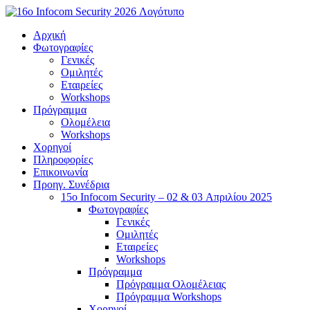
Μετάβαση
στο
Αρχική
περιεχόμενο
Φωτογραφίες
Γενικές
Ομιλητές
Εταιρείες
Workshops
Πρόγραμμα
Ολομέλεια
Workshops
Χορηγοί
Πληροφορίες
Επικοινωνία
Προηγ. Συνέδρια
15o Infocom Security – 02 & 03 Απριλίου 2025
Φωτογραφίες
Γενικές
Ομιλητές
Εταιρείες
Workshops
Πρόγραμμα
Πρόγραμμα Ολομέλειας
Πρόγραμμα Workshops
Χορηγοί