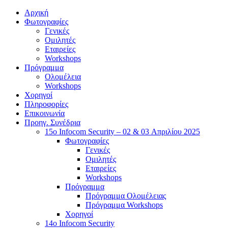
Αρχική
Φωτογραφίες
Γενικές
Ομιλητές
Εταιρείες
Workshops
Πρόγραμμα
Ολομέλεια
Workshops
Χορηγοί
Πληροφορίες
Επικοινωνία
Προηγ. Συνέδρια
15o Infocom Security – 02 & 03 Απριλίου 2025
Φωτογραφίες
Γενικές
Ομιλητές
Εταιρείες
Workshops
Πρόγραμμα
Πρόγραμμα Ολομέλειας
Πρόγραμμα Workshops
Χορηγοί
14o Infocom Security