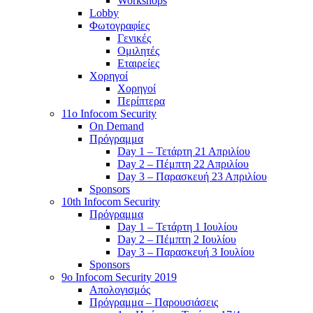
Workshops
Lobby
Φωτογραφίες
Γενικές
Ομιλητές
Εταιρείες
Χορηγοί
Χορηγοί
Περίπτερα
11o Infocom Security
On Demand
Πρόγραμμα
Day 1 – Τετάρτη 21 Απριλίου
Day 2 – Πέμπτη 22 Απριλίου
Day 3 – Παρασκευή 23 Απριλίου
Sponsors
10th Infocom Security
Πρόγραμμα
Day 1 – Τετάρτη 1 Ιουλίου
Day 2 – Πέμπτη 2 Ιουλίου
Day 3 – Παρασκευή 3 Ιουλίου
Sponsors
9ο Infocom Security 2019
Απολογισμός
Πρόγραμμα – Παρουσιάσεις