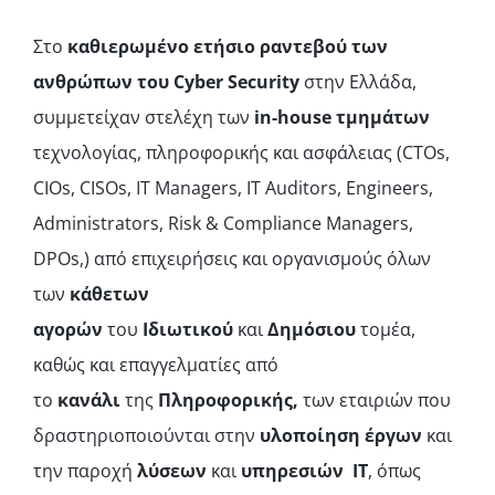
Στο
καθιερωμένο ετήσιο ραντεβού των
ανθρώπων του
Cyber
Security
στην Ελλάδα,
συμμετείχαν στελέχη
των
in-
house τμημάτων
τεχνολογίας, πληροφορικής και ασφάλειας
(CTOs,
CIOs, CISOs, IT Managers, IT Auditors, Engineers,
Administrators, Risk & Compliance Managers,
DPOs,) από επιχειρήσεις και
οργανισμούς
όλων
των
κάθετων
αγορών
του
Ιδιωτικού
και
Δημόσιου
τομέα,
καθώς και επαγγελματίες
από
το
κανάλι
της
Πληροφορικής,
των εταιριών
που
δραστηριοποιούνται στην
υλοποίηση έργων
και
την παροχή
λύσεων
και
υπηρεσιών ΙΤ
, όπως