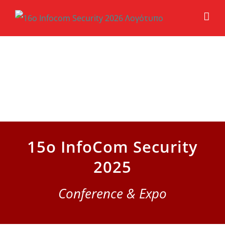
Μετάβαση
στο
περιεχόμενο
15o InfoCom Security
2025
Conference & Expo