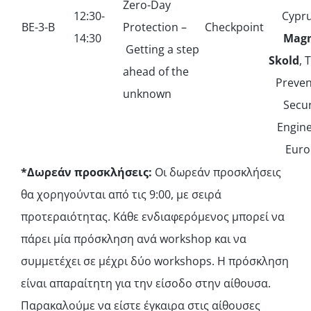
Zero-Day
12:30-
Cypru
ΒΕ-3-Β
Protection –
Checkpoint
14:30
Mag
Getting a step
Skold
, 
ahead of the
Preven
unknown
Secur
Engine
Euro
*Δωρεάν προσκλήσεις:
Οι δωρεάν προσκλήσεις
θα χορηγούνται από τις 9:00, με σειρά
προτεραιότητας. Κάθε ενδιαφερόμενος μπορεί να
πάρει μία πρόσκληση ανά workshop και να
συμμετέχει σε μέχρι δύο workshops. Η πρόσκληση
είναι απαραίτητη για την είσοδο στην αίθουσα.
Παρακαλούμε να είστε έγκαιρα στις αίθουσες