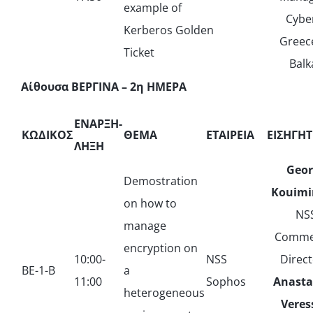
example of
Cybe
Kerberos Golden
Greec
Ticket
Balk
Αίθουσα ΒΕΡΓΙΝΑ – 2η ΗΜΕΡΑ
ΕΝΑΡΞΗ-
ΚΩΔΙΚΟΣ
ΘΕΜΑ
ΕΤΑΙΡΕΙΑ
ΕΙΣΗΓΗ
ΛΗΞΗ
Geor
Demostration
Kouimi
on how to
NS
manage
Commer
encryption on
10:00-
NSS
Direct
ΒΕ-1-Β
a
11:00
Sophos
Anasta
heterogeneous
Veres