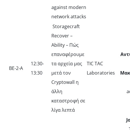
against modern
network attacks
Storagecraft
Recover –
Ability – Πώς
επαναφέρουμε
Αντ
12:30-
τα αρχεία μας
TIC TAC
ΒΕ-2-Α
13:30
μετά τον
Laboratories
Μακ
Cryptowall η
άλλη
a
καταστροφή σε
λίγα λεπτά
J