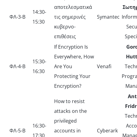
αποτελεσματικά
Σωτηρ
14:30-
ΦΛ-3-Β
τις σημερινές
Symantec
Inform
15:30
κυβερνο-
Secu
επιθέσεις
Speci
If Encryption Is
Gor
Everywhere, How
Hut
15:30-
ΦΛ-4-Β
Are You
Venafi
Techn
16:30
Protecting Your
Prog
Encryption?
Mana
Ant
How to resist
Frid
attacks on the
Techn
privileged
16:30-
Acco
ΦΛ-5-Β
accounts in
Cyberark
17:30
Manag