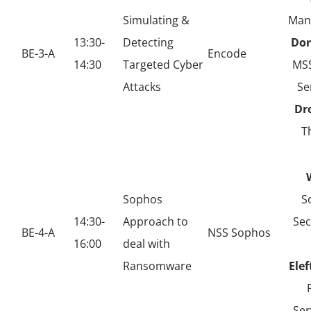
Simulating &
Man
13:30-
Detecting
Dor
ΒΕ-3-Α
Encode
14:30
Targeted Cyber
MSS
Attacks
Se
Dr
T
Sophos
S
14:30-
Approach to
Sec
ΒΕ-4-Α
NSS Sophos
16:00
deal with
Ransomware
Ele
Ser