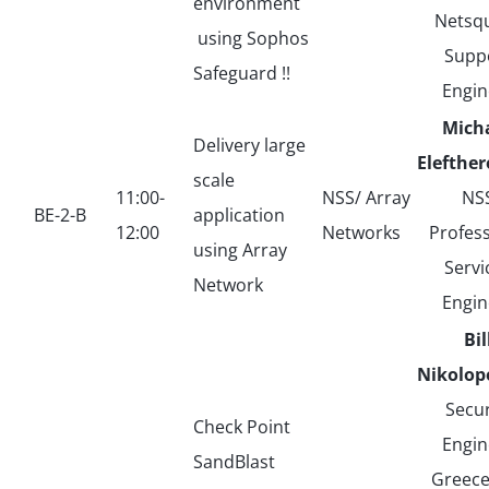
environment
Netsq
using Sophos
Supp
Safeguard !!
Engin
Micha
Delivery large
Elefthe
scale
11:00-
NSS/ Array
NS
ΒΕ-2-Β
application
12:00
Networks
Profess
using Array
Servi
Network
Engin
Bil
Nikolop
Secur
Check Point
Engin
SandBlast
Greece