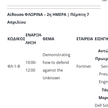
Αίθουσα ΦΛΩΡΙΝΑ – 2η ΗΜΕΡΑ | Πέμπτη 7
Απριλίου
ΕΝΑΡΞΗ-
ΚΩΔΙΚΟΣ
ΘΕΜΑ
ΕΤΑΙΡΕΙΑ
ΕΙΣΗΓ
ΛΗΞΗ
Αντ
Demonstrating
Πρωιμ
10:00-
how to defend
ΦΛ-1-Β
Fortinet
Sen
12:00
against the
Pres
Unknown
Engi
Τά
Μορέ
Dell So