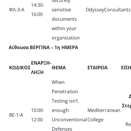
securely
14:30-
ΦΛ-3-Α
sensitive
OdysseyConsultants
16:00
documents
within your
organization
Αίθουσα ΒΕΡΓΙΝΑ – 1η ΗΜΕΡΑ
ΕΝΑΡΞΗ-
ΚΩΔΙΚΟΣ
ΘΕΜΑ
ΕΤΑΙΡΕΙΑ
ΕΙΣ
ΛΗΞΗ
When
Penetration
Testing isn’t
Στε
10:00-
enough:
Mediterranean
ΒΕ-1-Α
12:00
Unconventional
College
Re
Defenses