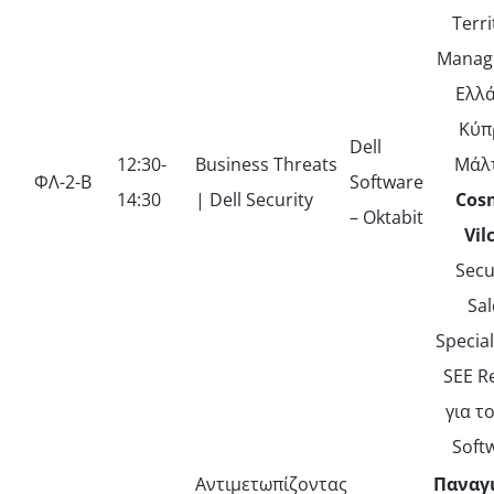
Terri
Manage
Ελλά
Κύπ
Dell
12:30-
Business Threats
Μάλτ
ΦΛ-2-Β
Software
14:30
| Dell Security
Cos
– Oktabit
Vil
Secu
Sal
Special
SEE R
για το
Soft
Αντιμετωπίζοντας
Παναγ