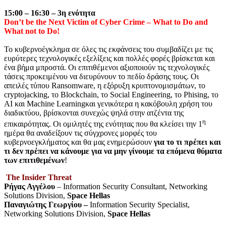
15:00 – 16:30 – 3
η
ενότητα
Don’t be the Next Victim of Cyber Crime – What to Do and
What not to Do!
Το κυβερνοέγκλημα σε όλες τις εκφάνσεις του συμβαδίζει με τις
ευρύτερες τεχνολογικές εξελίξεις και πολλές φορές βρίσκεται και
ένα βήμα μπροστά. Οι επιτιθέμενοι αξιοποιούν τις τεχνολογικές
τάσεις προκειμένου να διευρύνουν το πεδίο δράσης τους. Οι
απειλές τύπου Ransomware, η εξόρυξη κρυπτονομισμάτων, το
cryptojacking, το Blockchain, το Social Engineering, το Phising, το
AI και Machine Learningκαι γενικότερα η κακόβουλη χρήση του
διαδικτύου, βρίσκονται συνεχώς ψηλά στην ατζέντα της
η
επικαιρότητας. Οι ομιλητές της ενότητας που θα κλείσει την 1
ημέρα θα αναδείξουν τις σύγχρονες μορφές του
κυβερνοεγκλήματος και θα μας ενημερώσουν
για το τι πρέπει και
τι δεν πρέπει να κάνουμε για να μην γίνουμε τα επόμενα θύματα
των επιτιθεμένων
!
The Insider Threat
Ρήγας Αγγέλου
– Information Security Consultant, Networking
Solutions Division,
Space Hellas
Παναγιώτης Γεωργίου –
Information Security Specialist,
Networking Solutions Division,
Space Hellas