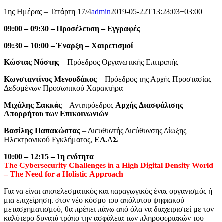
1ης Ημέρας – Τετάρτη 17/4
admin
2019-05-22T13:28:03+03:00
09:00 – 09:30 – Προσέλευση – Εγγραφές
09:30 – 10:00 – Έναρξη – Χαιρετισμοί
Κώστας Νόστης
– Πρόεδρος Οργανωτικής Επιτροπής
Κωνσταντίνος Μενουδάκος
– Πρόεδρος της Αρχής Προστασίας
Δεδομένων Προσωπικού Χαρακτήρα
Μιχάλης Σακκάς
– Αντιπρόεδρος
Αρχής Διασφάλισης
Απορρήτου των Επικοινωνιών
Βασίλης Παπακώστας
– Διευθυντής Διεύθυνσης Δίωξης
Ηλεκτρονικού Εγκλήματος,
ΕΛ.ΑΣ
10:00 – 12:15 –
1η ενότητα
The
Cybersecurity
Challenges
in
a
High
Digital
Density
World
–
The
Need
for
a
Holistic
Approach
Για να είναι αποτελεσματικός και παραγωγικός ένας οργανισμός ή
μια επιχείρηση. στον νέο κόσμο του απόλυτου ψηφιακού
μετασχηματισμού, θα πρέπει πάνω από όλα να διαχειριστεί με τον
καλύτερο δυνατό τρόπο την ασφάλεια των πληροφοριακών του