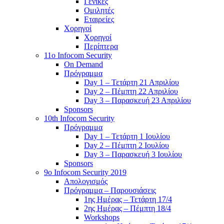
Γενικές
Ομιλητές
Εταιρείες
Χορηγοί
Χορηγοί
Περίπτερα
11o Infocom Security
On Demand
Πρόγραμμα
Day 1 – Τετάρτη 21 Απριλίου
Day 2 – Πέμπτη 22 Απριλίου
Day 3 – Παρασκευή 23 Απριλίου
Sponsors
10th Infocom Security
Πρόγραμμα
Day 1 – Τετάρτη 1 Ιουλίου
Day 2 – Πέμπτη 2 Ιουλίου
Day 3 – Παρασκευή 3 Ιουλίου
Sponsors
9ο Infocom Security 2019
Απολογισμός
Πρόγραμμα – Παρουσιάσεις
1ης Ημέρας – Τετάρτη 17/4
2ης Ημέρας – Πέμπτη 18/4
Workshops