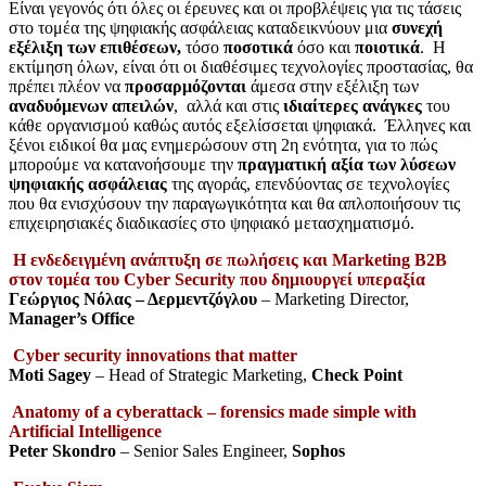
Είναι γεγονός ότι όλες οι έρευνες και οι προβλέψεις για τις τάσεις
στο τομέα της ψηφιακής ασφάλειας καταδεικνύουν μια
συνεχή
εξέλιξη των επιθέσεων,
τόσο
ποσοτικά
όσο και
ποιοτικά
. Η
εκτίμηση όλων, είναι ότι οι διαθέσιμες τεχνολογίες προστασίας, θα
πρέπει πλέον να
προσαρμόζονται
άμεσα στην εξέλιξη των
αναδυόμενων απειλών
, αλλά και στις
ιδιαίτερες ανάγκες
του
κάθε οργανισμού καθώς αυτός εξελίσσεται ψηφιακά. Έλληνες και
ξένοι ειδικοί θα μας ενημερώσουν στη 2η ενότητα, για το πώς
μπορούμε να κατανοήσουμε την
πραγματική αξία των λύσεων
ψηφιακής ασφάλειας
της αγοράς, επενδύοντας σε τεχνολογίες
που θα ενισχύσουν την παραγωγικότητα και θα απλοποιήσουν τις
επιχειρησιακές διαδικασίες στο ψηφιακό μετασχηματισμό.
Η ενδεδειγμένη ανάπτυξη σε πωλήσεις και Marketing B2B
στον τομέα του Cyber Security που δημιουργεί υπεραξία
Γεώργιος Νόλας – Δερμεντζόγλου
– Marketing Director,
Manager’s Office
Cyber security innovations that matter
Moti Sagey
– Head of Strategic Marketing,
Check Point
Anatomy of a cyberattack – forensics made simple with
Artificial Intelligence
Peter Skondro
– Senior Sales Engineer,
Sophos