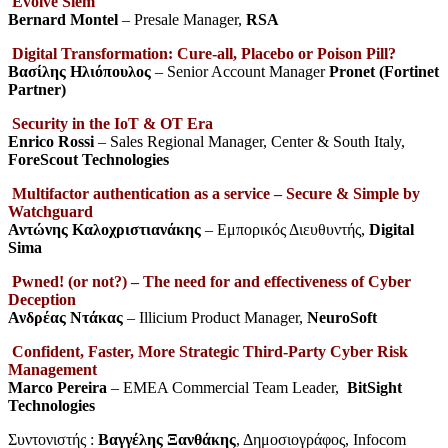
Evolve Siem
Bernard Montel
– Presale Manager,
RSA
Digital Transformation: Cure-all, Placebo or Poison Pill?
Βασίλης Ηλιόπουλος
– Senior Account Manager
Pronet (Fortinet
Partner)
Security in the IoT & OT Era
Enrico Rossi
– Sales Regional Manager, Center & South Italy,
ForeScout Technologies
Multifactor authentication as a service – Secure & Simple by
Watchguard
Αντώνης Καλοχριστιανάκης
– Εμπορικός Διευθυντής,
Digital
Sima
Pwned! (or not?) – The need for and effectiveness of Cyber
Deception
Ανδρέας Ντάκας
– Illicium Product Manager,
NeuroSoft
Confident, Faster, More Strategic Third-Party Cyber Risk
Management
Marco Pereira
– EMEA Commercial Team Leader,
BitSight
Technologies
Συντονιστής :
Βαγγέλης Ξανθάκης
, Δημοσιογράφος, Infocom