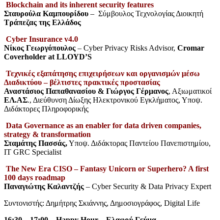
Blockchain and its inherent security features
Σταυρούλα Καμπουρίδου
– Σύμβουλος Τεχνολογίας Διοικητή
Τράπεζας της Ελλάδος
Cyber Insurance v4.0
Νίκος Γεωργόπουλος
– Cyber Privacy Risks Advisor,
Cromar
Coverholder at LLOYD’S
Τεχνικές εξαπάτησης επιχειρήσεων και οργανισμών μέσω
Διαδικτύου – βέλτιστες πρακτικές προστασίας
Αναστάσιος Παπαθανασίου & Γιώργος Γέρμανος
, Αξιωματικοί
ΕΛ.ΑΣ
., Διεύθυνση Δίωξης Ηλεκτρονικού Εγκλήματος, Υποψ.
Διδάκτορες Πληροφορικής
Data Governance as an enabler for data driven companies,
strategy & transformation
Σταμάτης Πασσάς,
Υποψ. Διδάκτορας Παντείου Πανεπιστημίου,
ΙΤ GRC Specialist
The New Era CISO – Fantasy Unicorn or Superhero? A first
100 days roadmap
Παναγιώτης Καλαντζής
– Cyber Security & Data Privacy Expert
Συντονιστής: Δημήτρης Σκιάννης, Δημοσιογράφος, Digital Life
16:30 – 17:00
–
Ηappy Hour – Ελαφρύ Γεύμα