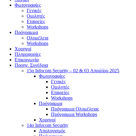
Φωτογραφίες
Γενικές
Ομιλητές
Εταιρείες
Workshops
Πρόγραμμα
Ολομέλεια
Workshops
Χορηγοί
Πληροφορίες
Επικοινωνία
Προηγ. Συνέδρια
15o Infocom Security – 02 & 03 Απριλίου 2025
Φωτογραφίες
Γενικές
Ομιλητές
Εταιρείες
Workshops
Πρόγραμμα
Πρόγραμμα Ολομέλειας
Πρόγραμμα Workshops
Χορηγοί
14o Infocom Security
Απολογισμός