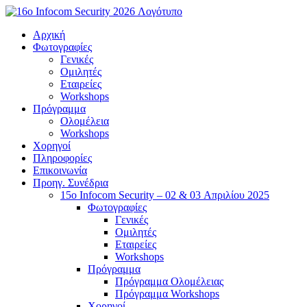
Μετάβαση
στο
Αρχική
περιεχόμενο
Φωτογραφίες
Γενικές
Ομιλητές
Εταιρείες
Workshops
Πρόγραμμα
Ολομέλεια
Workshops
Χορηγοί
Πληροφορίες
Επικοινωνία
Προηγ. Συνέδρια
15o Infocom Security – 02 & 03 Απριλίου 2025
Φωτογραφίες
Γενικές
Ομιλητές
Εταιρείες
Workshops
Πρόγραμμα
Πρόγραμμα Ολομέλειας
Πρόγραμμα Workshops
Χορηγοί