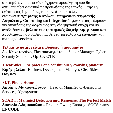
συστημάτων, με μια νέα σύγχρονη προσέγγιση που θα
αντιμετωπίζει ολιστικά τις προκλήσεις της εποχής. Στην 1η
ενότητα της 1ης ημέρας του συνεδρίου, στελέχη
εταιριών
Διαχείρισης Κινδύνου, Υπηρεσιών Ψηφιακής
Ασφάλειας,
Consulting
και
Integrator
έργων θα μας μιλήσουν
για απαιτήσεις της ασφάλειας στη νέα ψηφιακή εποχή και θα
αναδείξουν τις
βέλτιστες στρατηγικές διαχείρισης ρίσκου και
προστασίας
που βασίζονται σε νέα
τεχνολογικά εργαλεία
και
managed
services
.
Τελικά το ποτήρι είναι μισοάδειο ή μισογεμάτο;
Δρ.
Κωνσταντίνος Παπαπαναγιώτου
– Senior Manager, Cyber
Security Solutions,
Όμιλος ΟΤΕ
ClearSkies: The power of a continuously evolving platform
Ειρήνη Σελιά
-Business Development Manager, ClearSkies,
Odyssey
O.T. Phone Home
Aργύρης Μακρυγεώργου
– Head of Managed Cybersecurity
Services,
Algosystems
SOAR in Managed Detection and Response: The Perfect Match
Διονυσία Αδαμοπούλου –
Product Owner, Enorasys SOCStreams,
ENCODE