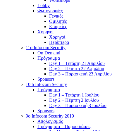
Workshops
Lobby
Φωτογραφίες
Γενικές
Ομιλητές
Εταιρείες
Χορηγοί
Χορηγοί
Περίπτερα
11o Infocom Security
On Demand
Πρόγραμμα
Day 1 – Τετάρτη 21 Απριλίου
Day 2 – Πέμπτη 22 Απριλίου
Day 3 – Παρασκευή 23 Απριλίου
Sponsors
10th Infocom Security
Πρόγραμμα
Day 1 – Τετάρτη 1 Ιουλίου
Day 2 – Πέμπτη 2 Ιουλίου
Day 3 – Παρασκευή 3 Ιουλίου
Sponsors
9ο Infocom Security 2019
Απολογισμός
Πρόγραμμα – Παρουσιάσεις