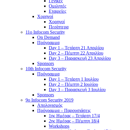
Γενικές
Ομιλητές
Εταιρείες
Χορηγοί
Χορηγοί
Περίπτερα
11o Infocom Security
On Demand
Πρόγραμμα
Day 1 – Τετάρτη 21 Απριλίου
Day 2 – Πέμπτη 22 Απριλίου
Day 3 – Παρασκευή 23 Απριλίου
Sponsors
10th Infocom Security
Πρόγραμμα
Day 1 – Τετάρτη 1 Ιουλίου
Day 2 – Πέμπτη 2 Ιουλίου
Day 3 – Παρασκευή 3 Ιουλίου
Sponsors
9ο Infocom Security 2019
Απολογισμός
Πρόγραμμα – Παρουσιάσεις
1ης Ημέρας – Τετάρτη 17/4
2ης Ημέρας – Πέμπτη 18/4
Workshops