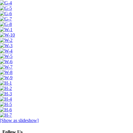
[Show as slideshow]
Follow Us