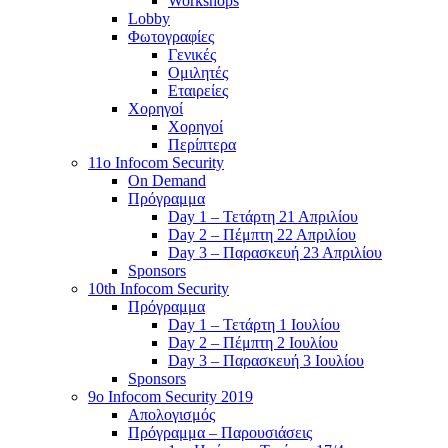
Workshops
Lobby
Φωτογραφίες
Γενικές
Ομιλητές
Εταιρείες
Χορηγοί
Χορηγοί
Περίπτερα
11o Infocom Security
On Demand
Πρόγραμμα
Day 1 – Τετάρτη 21 Απριλίου
Day 2 – Πέμπτη 22 Απριλίου
Day 3 – Παρασκευή 23 Απριλίου
Sponsors
10th Infocom Security
Πρόγραμμα
Day 1 – Τετάρτη 1 Ιουλίου
Day 2 – Πέμπτη 2 Ιουλίου
Day 3 – Παρασκευή 3 Ιουλίου
Sponsors
9ο Infocom Security 2019
Απολογισμός
Πρόγραμμα – Παρουσιάσεις