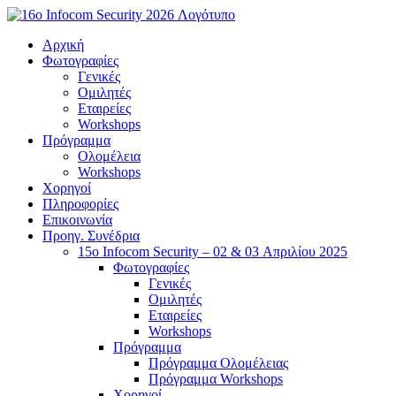
Μετάβαση
στο
Αρχική
περιεχόμενο
Φωτογραφίες
Γενικές
Ομιλητές
Εταιρείες
Workshops
Πρόγραμμα
Ολομέλεια
Workshops
Χορηγοί
Πληροφορίες
Επικοινωνία
Προηγ. Συνέδρια
15o Infocom Security – 02 & 03 Απριλίου 2025
Φωτογραφίες
Γενικές
Ομιλητές
Εταιρείες
Workshops
Πρόγραμμα
Πρόγραμμα Ολομέλειας
Πρόγραμμα Workshops
Χορηγοί