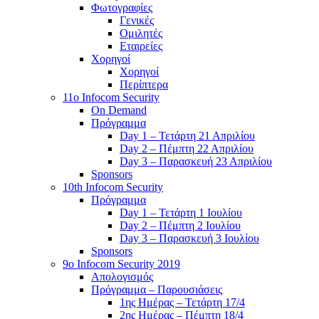
Φωτογραφίες
Γενικές
Ομιλητές
Εταιρείες
Χορηγοί
Χορηγοί
Περίπτερα
11o Infocom Security
On Demand
Πρόγραμμα
Day 1 – Τετάρτη 21 Απριλίου
Day 2 – Πέμπτη 22 Απριλίου
Day 3 – Παρασκευή 23 Απριλίου
Sponsors
10th Infocom Security
Πρόγραμμα
Day 1 – Τετάρτη 1 Ιουλίου
Day 2 – Πέμπτη 2 Ιουλίου
Day 3 – Παρασκευή 3 Ιουλίου
Sponsors
9ο Infocom Security 2019
Απολογισμός
Πρόγραμμα – Παρουσιάσεις
1ης Ημέρας – Τετάρτη 17/4
2ης Ημέρας – Πέμπτη 18/4