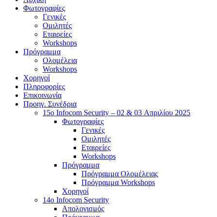
Φωτογραφίες
Γενικές
Ομιλητές
Εταιρείες
Workshops
Πρόγραμμα
Ολομέλεια
Workshops
Χορηγοί
Πληροφορίες
Επικοινωνία
Προηγ. Συνέδρια
15o Infocom Security – 02 & 03 Απριλίου 2025
Φωτογραφίες
Γενικές
Ομιλητές
Εταιρείες
Workshops
Πρόγραμμα
Πρόγραμμα Ολομέλειας
Πρόγραμμα Workshops
Χορηγοί
14o Infocom Security
Απολογισμός