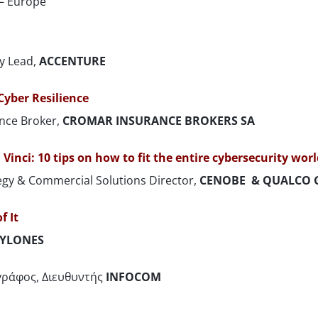
 – Europe
y Lead,
ACCENTURE
Cyber Resilience
ance Broker,
CROMAR INSURANCE BROKERS SA
inci: 10 tips on how to fit the entire cybersecurity wor
tegy & Commercial Solutions Director,
CENOBE & QUALCO
f It
YLONES
γράφος, Διευθυντής
INFOCOM