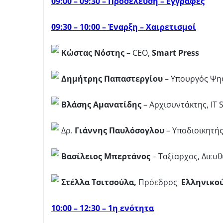
09:00 – 09:30 – Προσέλευση – Εγγραφές
09:30 – 10:00 – Έναρξη – Χαιρετισμοί
Κώστας Νόστης
– CEO,
Smart Press
Δημήτρης Παπαστεργίου
– Υπουργός Ψη
Βλάσης Αμανατίδης
– Αρχισυντάκτης, IT
Δρ.
Γιάννης Παυλόσογλου
– Υποδιοικητή
Βασίλειος Μπερτάνος
– Ταξίαρχος, Διευ
Στέλλα Τσιτσούλα,
Πρόεδρος
Ελληνικού
10:00 – 12:30 – 1η
ενότητα