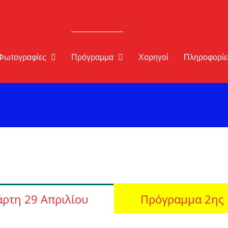
Φωτογραφίες
Πρόγραμμα
Χορηγοί
Πληροφορίε
άρτη 29 Απριλίου
Πρόγραμμα 2ης 