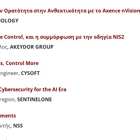
ν Ορατότητα στην Ανθεκτικότητα με το
Axence
nVisio
HOLOGY
e Control, και
η
συμμόρφωση
με
την
οδηγία
NIS2
λος,
AKEYDOR GROUP
s, Control More
Engineer,
CYSOFT
ybersecurity for the AI Era
 region,
SENTINELONE
onments
ντής,
NSS