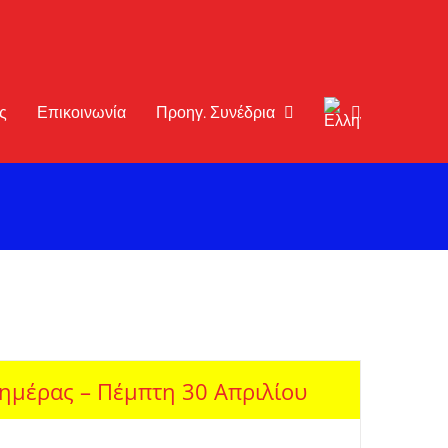
ς
Επικοινωνία
Προηγ. Συνέδρια
ημέρας – Πέμπτη 30 Απριλίου