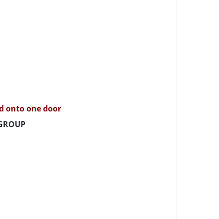
ld onto one door
 GROUP