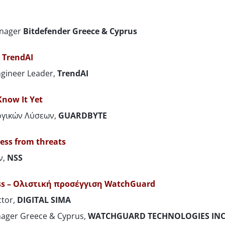
anager
Bitdefender Greece & Cyprus
h TrendAI
ngineer Leader,
TrendAI
Know It Yet
ογικών Λύσεων,
GUARDBYTE
ness from threats
ν,
NSS
ess – Ολιστική προσέγγιση WatchGuard
ctor,
DIGITAL SIMA
ager Greece & Cyprus,
WATCHGUARD TECHNOLOGIES IN