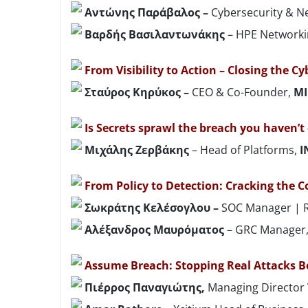
Αντώνης Παράβαλος –
Cybersecurity & Ne
Βαρδής Βασιλαντωνάκης
– HPE Networki
From Visibility to Action – Closing the C
Σταύρος
Κηρύκος
–
CEO & Co-Founder,
MI
Ι
s Secrets sprawl the breach you haven’t
Μιχάλης
Ζερβάκης
– Ηead of Platforms,
I
From Policy to Detection: Cracking the C
Σωκράτης Κελέσογλου –
SOC Manager | 
Αλέξανδρος Μαυρόματος
– GRC Manager
Assume Breach: Stopping Real Attacks B
Πιέρρος Παναγιώτης,
Managing Director