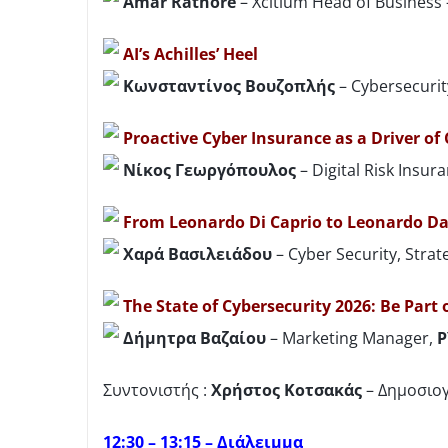
Amar Rathore
– Xcitium Head of Business
AI’s Achilles’ Heel
Κωνσταντίνος
Βουζοπλής
– Cybersecurit
Proactive Cyber Insurance as a Driver of 
Νίκος
Γεωργόπουλος
– Digital Risk Insur
From Leonardo Di Caprio to Leonardo Da V
Χαρά Βασιλειάδου
– Cyber Security, Stra
The State of Cybersecurity 2026: Be Part o
Δήμητρα Βαζαίου
– Marketing Manager,
P
Συντονιστής :
Χρήστος Κοτσακάς
– Δημοσιο
12:30 – 13:15 – Διάλειμμα