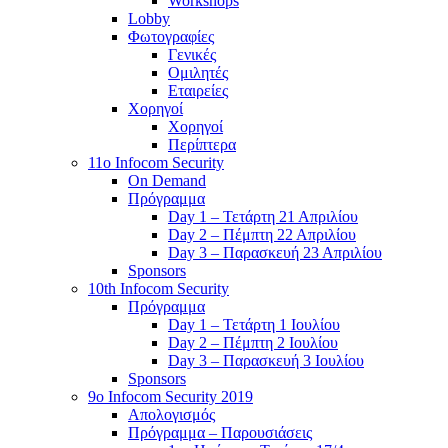
Workshops
Lobby
Φωτογραφίες
Γενικές
Ομιλητές
Εταιρείες
Χορηγοί
Χορηγοί
Περίπτερα
11o Infocom Security
On Demand
Πρόγραμμα
Day 1 – Τετάρτη 21 Απριλίου
Day 2 – Πέμπτη 22 Απριλίου
Day 3 – Παρασκευή 23 Απριλίου
Sponsors
10th Infocom Security
Πρόγραμμα
Day 1 – Τετάρτη 1 Ιουλίου
Day 2 – Πέμπτη 2 Ιουλίου
Day 3 – Παρασκευή 3 Ιουλίου
Sponsors
9ο Infocom Security 2019
Απολογισμός
Πρόγραμμα – Παρουσιάσεις