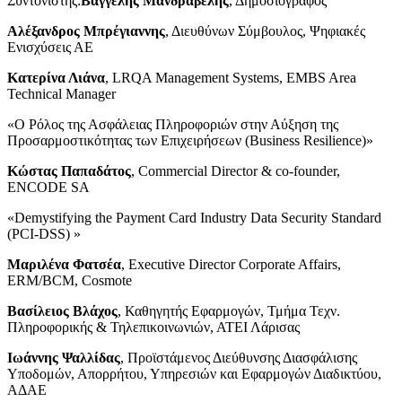
Συντονιστής:
Βαγγέλης Μανδραβέλης
, Δημοσιογράφος
Αλέξανδρος Μπρέγιαννης
, Διευθύνων Σύμβουλος, Ψηφιακές
Ενισχύσεις ΑΕ
Κατερίνα Λιάνα
, LRQA Management Systems, EMBS Area
Technical Manager
«Ο Ρόλος της Ασφάλειας Πληροφοριών στην Αύξηση της
Προσαρμοστικότητας των Επιχειρήσεων (Business Resilience)»
Κώστας Παπαδάτος
, Commercial Director & co-founder,
ENCODE SA
«Demystifying the Payment Card Industry Data Security Standard
(PCI-DSS) »
Μαριλένα Φατσέα
, Executive Director Corporate Affairs,
ERM/BCM, Cosmote
Βασίλειος Βλάχος
, Καθηγητής Εφαρμογών, Τμήμα Τεχν.
Πληροφορικής & Τηλεπικοινωνιών, ΑΤΕΙ Λάρισας
Ιωάννης Ψαλλίδας
, Προϊστάμενος Διεύθυνσης Διασφάλισης
Υποδομών, Απορρήτου, Υπηρεσιών και Εφαρμογών Διαδικτύου,
ΑΔΑΕ