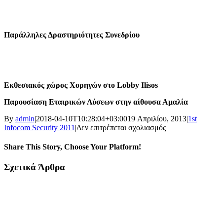
Παράλληλες Δραστηριότητες Συνεδρίου
Εκθεσιακός χώρος Χορηγών στο Lobby Ilisos
Παρουσίαση Εταιρικών Λύσεων στην αίθουσα Αμαλία
By
admin
|
2018-04-10T10:28:04+03:00
19 Απριλίου, 2013
|
1st
στο
Infocom Security 2011
|
Δεν επιτρέπεται σχολιασμός
Πρόγραμμα
Share This Story, Choose Your Platform!
Facebook
X
LinkedIn
Pinterest
Σχετικά Άρθρα