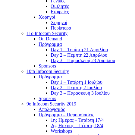
Γενικές
Ομιλητές
Εταιρείες
Χορηγοί
Χορηγοί
Περίπτερα
11o Infocom Security
On Demand
Πρόγραμμα
Day 1 – Τετάρτη 21 Απριλίου
Day 2 – Πέμπτη 22 Απριλίου
Day 3 – Παρασκευή 23 Απριλίου
Sponsors
10th Infocom Security
Πρόγραμμα
Day 1 – Τετάρτη 1 Ιουλίου
Day 2 – Πέμπτη 2 Ιουλίου
Day 3 – Παρασκευή 3 Ιουλίου
Sponsors
9ο Infocom Security 2019
Απολογισμός
Πρόγραμμα – Παρουσιάσεις
1ης Ημέρας – Τετάρτη 17/4
2ης Ημέρας – Πέμπτη 18/4
Workshops