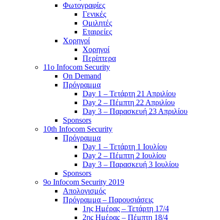
Φωτογραφίες
Γενικές
Ομιλητές
Εταιρείες
Χορηγοί
Χορηγοί
Περίπτερα
11o Infocom Security
On Demand
Πρόγραμμα
Day 1 – Τετάρτη 21 Απριλίου
Day 2 – Πέμπτη 22 Απριλίου
Day 3 – Παρασκευή 23 Απριλίου
Sponsors
10th Infocom Security
Πρόγραμμα
Day 1 – Τετάρτη 1 Ιουλίου
Day 2 – Πέμπτη 2 Ιουλίου
Day 3 – Παρασκευή 3 Ιουλίου
Sponsors
9ο Infocom Security 2019
Απολογισμός
Πρόγραμμα – Παρουσιάσεις
1ης Ημέρας – Τετάρτη 17/4
2ης Ημέρας – Πέμπτη 18/4