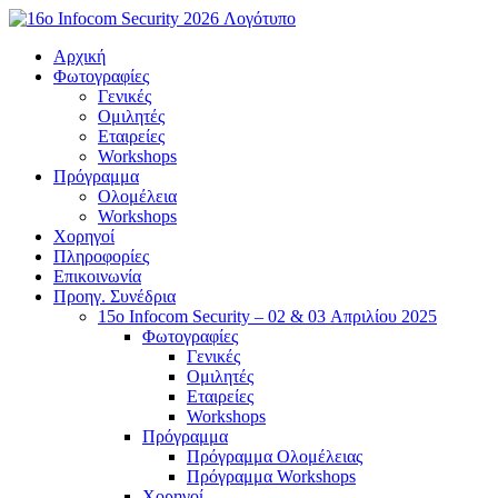
Μετάβαση
στο
Αρχική
περιεχόμενο
Φωτογραφίες
Γενικές
Ομιλητές
Εταιρείες
Workshops
Πρόγραμμα
Ολομέλεια
Workshops
Χορηγοί
Πληροφορίες
Επικοινωνία
Προηγ. Συνέδρια
15o Infocom Security – 02 & 03 Απριλίου 2025
Φωτογραφίες
Γενικές
Ομιλητές
Εταιρείες
Workshops
Πρόγραμμα
Πρόγραμμα Ολομέλειας
Πρόγραμμα Workshops
Χορηγοί