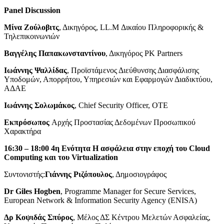
Panel Discussion
Μίνα Ζούλοβιτς
, Δικηγόρος, LL.M Δικαίου Πληροφορικής &
Τηλεπικοινωνιών
Βαγγέλης Παπακωνσταντίνου
, Δικηγόρος PK Partners
Ιωάννης Ψαλλίδας
, Προϊστάμενος Διεύθυνσης Διασφάλισης
Υποδομών, Απορρήτου, Υπηρεσιών και Εφαρμογών Διαδικτύου,
ΑΔΑΕ
Ιωάννης Σολωμάκος
, Chief Security Officer, OTE
Εκπρόσωπος
Αρχής Προστασίας Δεδομένων Προσωπικού
Χαρακτήρα
16:30 – 18:00 4η Ενότητα Η ασφάλεια στην εποχή του Cloud
Computing και του Virtualization
Συντονιστής:
Γιάννης Ριζόπουλος
, Δημοσιογράφος
Dr Giles Hogben
, Programme Manager for Secure Services,
European Network & Information Security Agency (ENISA)
Δρ Κοψιδάς Σπύρος
, Μέλος ΔΣ Κέντρου Μελετών Ασφαλείας,