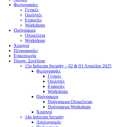
Φωτογραφίες
Γενικές
Ομιλητές
Εταιρείες
Workshops
Πρόγραμμα
Ολομέλεια
Workshops
Χορηγοί
Πληροφορίες
Επικοινωνία
Προηγ. Συνέδρια
15o Infocom Security – 02 & 03 Απριλίου 2025
Φωτογραφίες
Γενικές
Ομιλητές
Εταιρείες
Workshops
Πρόγραμμα
Πρόγραμμα Ολομέλειας
Πρόγραμμα Workshops
Χορηγοί
14o Infocom Security
Απολογισμός