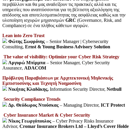
περιβάλλον και θα μας αναδείξουν τις πρακτικές αλλά και τις
υπηρεσίες που αναπτύσσονται για τη βέλτιστη αξιολόγηση της
απόδοσης και αποτελεσματικότητας της ασφάλειας καθώς και την
υλοποίηση ισχυρών μηχανισμών
GRC
(Governance, Risk, and
Compliance) σε ένα πλήθος κάθετων αγορών.
Lean into Zero Trust
Φώτης Σωφρόνης
– Senior Manager | Cybersecurity
Consulting,
Ernst & Young Business Advisory Solution
The value of visibility: Optimize your Cyber Risk Strategy
Αργυρώ Μπίρμπα
– Senior Manager, Cyber Security
Assurance,
ADACOM
Πρόβλεψη Παραβιάσεων με Αρχιτεκτονική Μηδενικής
Εμπιστοσύνης και Τεχνητή Νοημοσύνη
Νικήτας Κλαδάκης,
Information Security Director,
Netbull
Security Compliance Trends
Δρ. Θεόδωρος Ντούσκας
– Managing Director,
ICT Protect
Cyber Insurance Market & Cyber Security
Νίκος Γεωργόπουλος
–
Cyber Privacy Risks Insurance
Advisor,
Cromar Insurance Brokers Ltd – Lloyd’s Cover Holde