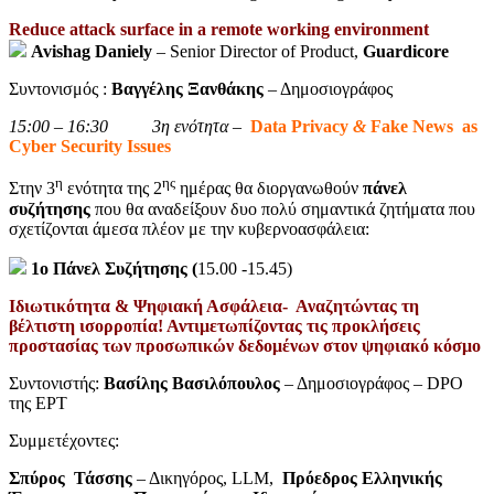
Reduce attack surface in a remote working environment
Avishag Daniely
– Senior Director of Product,
Guardicore
Συντονισμός :
Βαγγέλης Ξανθάκης
– Δημοσιογράφος
15:00 – 16:30 3η ενότητα –
Data Privacy
&
Fake News
as
Cyber Security Issues
η
ης
Στην 3
ενότητα της 2
ημέρας θα διοργανωθούν
πάνελ
συζήτησης
που θα αναδείξουν δυο πολύ σημαντικά ζητήματα που
σχετίζονται άμεσα πλέον με την κυβερνοασφάλεια:
1ο Πάνελ Συζήτησης (
15.00 -15.45)
Ιδιωτικότητα & Ψηφιακή Ασφάλεια- Αναζητώντας τη
βέλτιστη ισορροπία! Αντιμετωπίζοντας τις προκλήσεις
προστασίας των προσωπικών δεδομένων στον ψηφιακό κόσμο
Συντονιστής:
Βασίλης Βασιλόπουλος
– Δημοσιογράφος – DPO
της ΕΡΤ
Συμμετέχοντες:
Σπύρος Τάσσης
– Δικηγόρος, LLM,
Πρόεδρος Ελληνικής