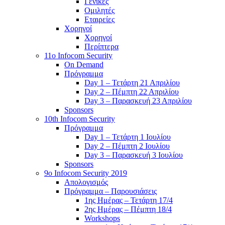
Γενικές
Ομιλητές
Εταιρείες
Χορηγοί
Χορηγοί
Περίπτερα
11o Infocom Security
On Demand
Πρόγραμμα
Day 1 – Τετάρτη 21 Απριλίου
Day 2 – Πέμπτη 22 Απριλίου
Day 3 – Παρασκευή 23 Απριλίου
Sponsors
10th Infocom Security
Πρόγραμμα
Day 1 – Τετάρτη 1 Ιουλίου
Day 2 – Πέμπτη 2 Ιουλίου
Day 3 – Παρασκευή 3 Ιουλίου
Sponsors
9ο Infocom Security 2019
Απολογισμός
Πρόγραμμα – Παρουσιάσεις
1ης Ημέρας – Τετάρτη 17/4
2ης Ημέρας – Πέμπτη 18/4
Workshops