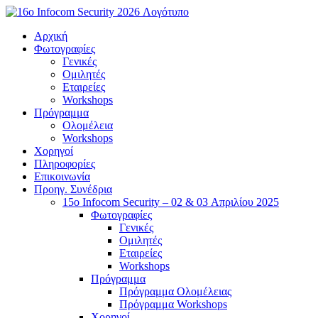
Μετάβαση
στο
Αρχική
περιεχόμενο
Φωτογραφίες
Γενικές
Ομιλητές
Εταιρείες
Workshops
Πρόγραμμα
Ολομέλεια
Workshops
Χορηγοί
Πληροφορίες
Επικοινωνία
Προηγ. Συνέδρια
15o Infocom Security – 02 & 03 Απριλίου 2025
Φωτογραφίες
Γενικές
Ομιλητές
Εταιρείες
Workshops
Πρόγραμμα
Πρόγραμμα Ολομέλειας
Πρόγραμμα Workshops
Χορηγοί