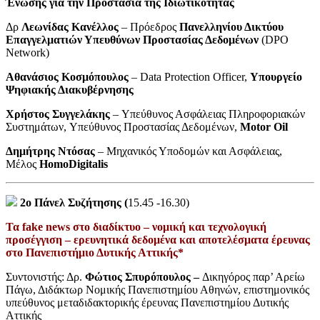
Ένωσης για την Προστασία της Ιδιωτικότητας
Δρ
Λεωνίδας Κανέλλος
– Πρόεδρος
Πανελληνίου Δικτύου
Επαγγελματιών Υπευθύνων Προστασίας Δεδομένων
(DPO
Network)
Αθανάσιος Κοσμόπουλος
– Data Protection Officer,
Υπουργείο
Ψηφιακής Διακυβέρνησης
Χρήστος Συγγελάκης
– Υπεύθυνος Ασφάλειας Πληροφοριακών
Συστημάτων, Υπεύθυνος Προστασίας Δεδομένων,
Motor Oil
Δημήτρης Ντόσας
– Μηχανικός Υποδομών και Ασφάλειας,
Μέλος
HomoDigitalis
2ο Πάνελ Συζήτησης (
15.45 -16.30)
Τα fake news στο διαδίκτυο – νομική και τεχνολογική
προσέγγιση – ερευνητικά δεδομένα και αποτελέσματα έρευνας
στο Πανεπιστήμιο Δυτικής Αττικής*
Συντονιστής: Δρ.
Φώτιος Σπυρόπουλος –
Δικηγόρος παρ’ Αρείω
Πάγω, Διδάκτωρ Νομικής Πανεπιστημίου Αθηνών, επιστημονικός
υπεύθυνος μεταδιδακτορικής έρευνας Πανεπιστημίου Δυτικής
Αττικής