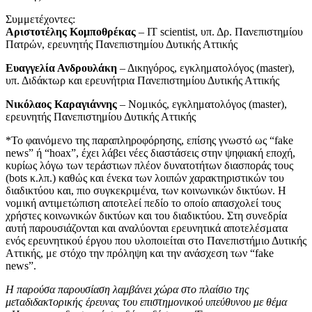
Συμμετέχοντες:
Αριστοτέλης Κομποθρέκας
– IT scientist, υπ. Δρ. Πανεπιστημίου
Πατρών, ερευνητής Πανεπιστημίου Δυτικής Αττικής
Ευαγγελία Ανδρουλάκη
– Δικηγόρος, εγκληματολόγος (master),
υπ. Διδάκτωρ και ερευνήτρια Πανεπιστημίου Δυτικής Αττικής
Νικόλαος Καραγιάννης
– Νομικός, εγκληματολόγος (master),
ερευνητής Πανεπιστημίου Δυτικής Αττικής
*Το φαινόμενο της παραπληροφόρησης, επίσης γνωστό ως “fake
news” ή “hoax”, έχει λάβει νέες διαστάσεις στην ψηφιακή εποχή,
κυρίως λόγω των τεράστιων πλέον δυνατοτήτων διασποράς τους
(bots κ.λπ.) καθώς και ένεκα των λοιπών χαρακτηριστικών του
διαδικτύου και, πιο συγκεκριμένα, των κοινωνικών δικτύων. Η
νομική αντιμετώπιση αποτελεί πεδίο το οποίο απασχολεί τους
χρήστες κοινωνικών δικτύων και του διαδικτύου. Στη συνεδρία
αυτή παρουσιάζονται και αναλύονται ερευνητικά αποτελέσματα
ενός ερευνητικού έργου που υλοποιείται στο Πανεπιστήμιο Δυτικής
Αττικής, με στόχο την πρόληψη και την ανάσχεση των “fake
news”.
Η παρούσα παρουσίαση λαμβάνει χώρα στο πλαίσιο της
μεταδιδακτορικής έρευνας του επιστημονικού υπεύθυνου με θέμα