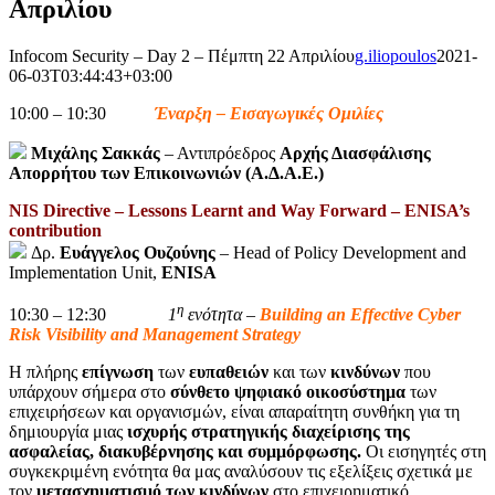
Απριλίου
Infocom Security – Day 2 – Πέμπτη 22 Απριλίου
g.iliopoulos
2021-
06-03T03:44:43+03:00
10:00 – 10:30
Έναρξη – Εισαγωγικές Ομιλίες
Μιχάλης Σακκάς
– Αντιπρόεδρος
Αρχής Διασφάλισης
Απορρήτου των Επικοινωνιών (Α.Δ.Α.Ε.)
NIS Directive – Lessons Learnt and Way Forward – ENISA’s
contribution
Δρ.
Ευάγγελος Ουζούνης
– Head of Policy Development and
Implementation Unit,
ENISA
η
10:30 – 12:30
1
ενότητα
–
Building an Effective Cyber
Risk Visibility and Management Strategy
Η πλήρης
επίγνωση
των
ευπαθειών
και των
κινδύνων
που
υπάρχουν σήμερα στο
σύνθετο ψηφιακό οικοσύστημα
των
επιχειρήσεων και οργανισμών, είναι απαραίτητη συνθήκη για τη
δημιουργία μιας
ισχυρής στρατηγικής διαχείρισης της
ασφαλείας, διακυβέρνησης και συμμόρφωσης.
Οι εισηγητές στη
συγκεκριμένη ενότητα θα μας αναλύσουν τις εξελίξεις σχετικά με
τον
μετασχηματισμό των κινδύνων
στο επιχειρηματικό