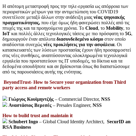
H απότομη μεταστροφή προς την τηλε-εργασία ως απόρροια των
περιοριστικών μέτρων για την αντιμετώπιση του COVID19
συνετέλεσε μεταξύ άλλων στην ανάδειξη μιας
νέας ψηφιακής
πραγματικότητας,
που είχε όμως ήδη φανερώσει πολλές από τις
πτυχές της και τα προηγούμενα χρόνια. Το
Cloud
, το
Mobility
, το
ΙοΤ
και πολλές άλλες τεχνολογικές τάσεις με πιο πρόσφατη το
5
G
,
δημιουργούν έναν απόλυτα
διασυνδεδεμένο κόσμο
στον οποίο
αναδύονται συνεχώς
νέες προκλήσεις για την ασφάλεια
. Οι
κατασκευαστές των λύσεων προστασίας έχουν ήδη προσαρμοστεί
στις νέες συνθήκες, αναπτύσσοντας ολοκληρωμένα τεχνολογικά
εργαλεία που προστατεύουν τις ΙΤ υποδομές, τα δίκτυα και τα
δεδομένα οπουδήποτε και αν βρίσκονται όπως θα διαπιστώσουμε
από τις παρουσιάσεις αυτής της ενότητας.
BeyondTrust- How to Secure your organization from Third
party access and remote workers
Γιώργος Κουϊμηντζής
– Commercial Director,
NSS
Αναστάσιος Βερεσές
– Presales Engineer,
NSS
How to build trust and maintain it
Schubert Ingo
– Global Cloud Identity Architect,
SecurID an
RSA Business