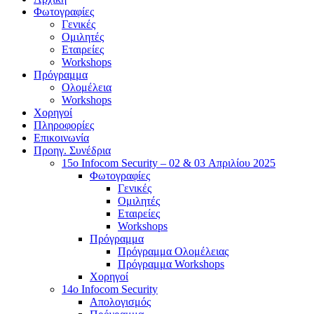
Φωτογραφίες
Γενικές
Ομιλητές
Εταιρείες
Workshops
Πρόγραμμα
Ολομέλεια
Workshops
Χορηγοί
Πληροφορίες
Επικοινωνία
Προηγ. Συνέδρια
15o Infocom Security – 02 & 03 Απριλίου 2025
Φωτογραφίες
Γενικές
Ομιλητές
Εταιρείες
Workshops
Πρόγραμμα
Πρόγραμμα Ολομέλειας
Πρόγραμμα Workshops
Χορηγοί
14o Infocom Security
Απολογισμός