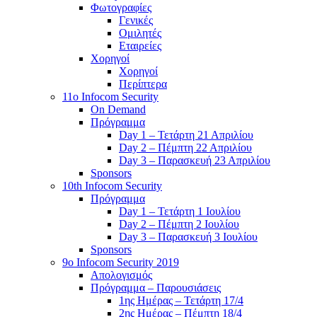
Φωτογραφίες
Γενικές
Ομιλητές
Εταιρείες
Χορηγοί
Χορηγοί
Περίπτερα
11o Infocom Security
On Demand
Πρόγραμμα
Day 1 – Τετάρτη 21 Απριλίου
Day 2 – Πέμπτη 22 Απριλίου
Day 3 – Παρασκευή 23 Απριλίου
Sponsors
10th Infocom Security
Πρόγραμμα
Day 1 – Τετάρτη 1 Ιουλίου
Day 2 – Πέμπτη 2 Ιουλίου
Day 3 – Παρασκευή 3 Ιουλίου
Sponsors
9ο Infocom Security 2019
Απολογισμός
Πρόγραμμα – Παρουσιάσεις
1ης Ημέρας – Τετάρτη 17/4
2ης Ημέρας – Πέμπτη 18/4