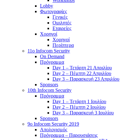
Workshops
Lobby
Φωτογραφίες
Γενικές
Ομιλητές
Εταιρείες
Χορηγοί
Χορηγοί
Περίπτερα
11o Infocom Security
On Demand
Πρόγραμμα
Day 1 – Τετάρτη 21 Απριλίου
Day 2 – Πέμπτη 22 Απριλίου
Day 3 – Παρασκευή 23 Απριλίου
Sponsors
10th Infocom Security
Πρόγραμμα
Day 1 – Τετάρτη 1 Ιουλίου
Day 2 – Πέμπτη 2 Ιουλίου
Day 3 – Παρασκευή 3 Ιουλίου
Sponsors
9ο Infocom Security 2019
Απολογισμός
Πρόγραμμα – Παρουσιάσεις