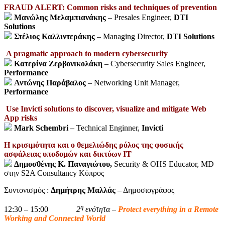
FRAUD ALERT: Common risks and techniques of prevention
Μανώλης
Μελαμπιανάκης
– Presales Engineer,
DTI
Solutions
Στέλιος
Καλλιντεράκης
– Managing Director,
DTI Solutions
A pragmatic approach to modern cybersecurity
Κατερίνα Ζερβονικολάκη
– Cybersecurity Sales Engineer,
Performance
Αντώνης Παράβαλος
– Networking Unit Manager,
Performance
Use Invicti solutions to discover, visualize and mitigate Web
App risks
Mark Schembri –
Technical Enginner,
Invicti
Η κρισιμότητα και ο θεμελιώδης ρόλος της φυσικής
ασφάλειας υποδομών και δικτύων ΙΤ
Δημοσθένης Κ. Παναγιώτου,
Security & OHS Educator, MD
στην S2A Consultancy Κύπρος
Συντονισμός :
Δημήτρης Μαλλάς
– Δημοσιογράφος
η
12:30 – 15:00
2
ενότητα
–
Protect everything in a Remote
Working and Connected World