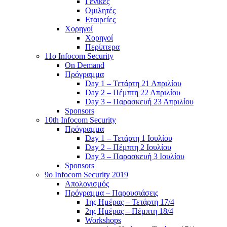
Γενικές
Ομιλητές
Εταιρείες
Χορηγοί
Χορηγοί
Περίπτερα
11o Infocom Security
On Demand
Πρόγραμμα
Day 1 – Τετάρτη 21 Απριλίου
Day 2 – Πέμπτη 22 Απριλίου
Day 3 – Παρασκευή 23 Απριλίου
Sponsors
10th Infocom Security
Πρόγραμμα
Day 1 – Τετάρτη 1 Ιουλίου
Day 2 – Πέμπτη 2 Ιουλίου
Day 3 – Παρασκευή 3 Ιουλίου
Sponsors
9ο Infocom Security 2019
Απολογισμός
Πρόγραμμα – Παρουσιάσεις
1ης Ημέρας – Τετάρτη 17/4
2ης Ημέρας – Πέμπτη 18/4
Workshops