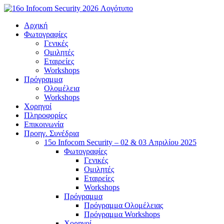
Μετάβαση
στο
Αρχική
περιεχόμενο
Φωτογραφίες
Γενικές
Ομιλητές
Εταιρείες
Workshops
Πρόγραμμα
Ολομέλεια
Workshops
Χορηγοί
Πληροφορίες
Επικοινωνία
Προηγ. Συνέδρια
15o Infocom Security – 02 & 03 Απριλίου 2025
Φωτογραφίες
Γενικές
Ομιλητές
Εταιρείες
Workshops
Πρόγραμμα
Πρόγραμμα Ολομέλειας
Πρόγραμμα Workshops
Χορηγοί