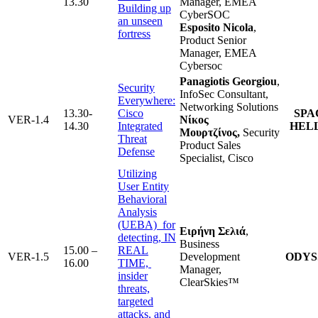
13.30
Manager, EMEA
Building up
CyberSOC
an unseen
Esposito Nicola
,
fortress
Product Senior
Manager, EMEA
Cybersoc
Panagiotis Georgiou
,
Security
InfoSec Consultant,
Everywhere:
Networking Solutions
13.30-
Cisco
SPA
VER-1.4
Νίκος
14.30
Integrated
HEL
Μουρτζίνος,
Security
Threat
Product Sales
Defense
Specialist, Cisco
Utilizing
User Entity
Behavioral
Analysis
(UEBA) for
Ειρήνη Σελιά
,
detecting, IN
Business
15.00 –
REAL
VER-1.5
Development
ODYS
16.00
TIME,
Manager,
insider
ClearSkies™
threats,
targeted
attacks, and