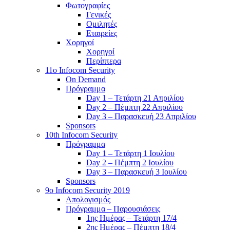
Φωτογραφίες
Γενικές
Ομιλητές
Εταιρείες
Χορηγοί
Χορηγοί
Περίπτερα
11o Infocom Security
On Demand
Πρόγραμμα
Day 1 – Τετάρτη 21 Απριλίου
Day 2 – Πέμπτη 22 Απριλίου
Day 3 – Παρασκευή 23 Απριλίου
Sponsors
10th Infocom Security
Πρόγραμμα
Day 1 – Τετάρτη 1 Ιουλίου
Day 2 – Πέμπτη 2 Ιουλίου
Day 3 – Παρασκευή 3 Ιουλίου
Sponsors
9ο Infocom Security 2019
Απολογισμός
Πρόγραμμα – Παρουσιάσεις
1ης Ημέρας – Τετάρτη 17/4
2ης Ημέρας – Πέμπτη 18/4