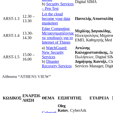
Digital SIMA
b)
Security Services
– Pen Test
Let the cloud
12.30 –
ARST-1.3
become your data
Παντελής Αποστολίδ
13.30
musketeer
Edge Computing:
Μιχάλης Δαγιακίδης
,
13.30-
Μετασχηματίζοντας
ARST-1.4
Ηλεκτρολόγος Μηχανι
14.30
τις υποδομές για το
ΕΜΠ, Καθηγητής Med 
Internet of Things
a)
WatchGuard:
Αντώνης
New Security
Καλοχριστιανάκης,
Δι
15.00 –
ARST-1.5
Services
Πωλήσεων, Digital S
16.00
b)
Disaster
Δημήτρης Καντήλ,
Cl
Recovery Services
Services Manager, Dig
Αίθουσα “ATHENS VIEW”
ΕΝΑΡΞΗ-
ΚΩΔΙΚΟΣ
ΘΕΜΑ
ΕΙΣΗΓΗΤΗΣ
ΕΤΑΙΡΕΙΑ
ΛΗΞΗ
Oleg
Kotov
, CyberArk
Cyberark