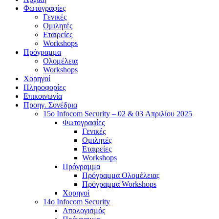
Φωτογραφίες
Γενικές
Ομιλητές
Εταιρείες
Workshops
Πρόγραμμα
Ολομέλεια
Workshops
Χορηγοί
Πληροφορίες
Επικοινωνία
Προηγ. Συνέδρια
15o Infocom Security – 02 & 03 Απριλίου 2025
Φωτογραφίες
Γενικές
Ομιλητές
Εταιρείες
Workshops
Πρόγραμμα
Πρόγραμμα Ολομέλειας
Πρόγραμμα Workshops
Χορηγοί
14o Infocom Security
Απολογισμός