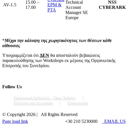
15.00 –
Technical
NSS
AV-1.5
EPM &
17.00
Account
CYBERARK
PTA
Manager SE
Europe
*
Μέχρι την κάλυψη της χωρητικότητας των θέσεων κάθε
αίθουσας
Υπογραμμίζεται ότι
ΔΕΝ
θα αποσταλούν βεβαιώσεις
παρακολούθησης των Workshops εκ μέρους της Οργανωτικής
Επιτροπής του Συνεδρίου.
Follow Us
Προσωπικά Δεδομένα – Όροι Χρήσης
Πολιτική για τα cookies
Επικοινωνία
© Copyright
2026 | All Rights Reserved
Page load link
+30 210 5230000
EMAIL US
Go