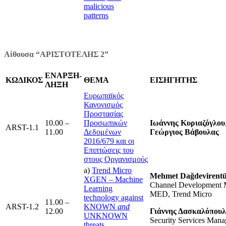
malicious
patterns
Αίθουσα “ΑΡΙΣΤΟΤΕΛΗΣ 2”
ΕΝΑΡΞΗ-
ΚΩΔΙΚΟΣ
ΘΕΜΑ
ΕΙΣΗΓΗΤΗΣ
ΛΗΞΗ
Ευρωπαϊκός
Κανονισμός
Προστασίας
10.00 –
Προσωπικών
Ιωάννης Κυριαζόγλου
ARST-1.1
11.00
Δεδομένων
Γεώργιος Βάβουλας
2016/679 και οι
Επιπτώσεις του
στους Οργανισμούς
a)
Trend Micro
Mehmet Dağdevirent
XGEN – Machine
Channel Development 
Learning
MED, Trend Micro
technology against
11.00 –
ARST-1.2
KNOWN
and
12.00
Γιάννης Δασκαλόπουλ
UNKNOWN
Security Services Mana
threats