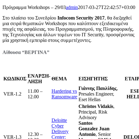
Πρόγραμμα Workshops – 29/03
admin
2017-03-27T22:42:57+03:00
Στο πλαίσιο του Συνεδρίου
Infocom Security 2017
, θα διεξαχθεί
μια σειρά θεματικών Workshops που καλύπτουν εξειδικευμένα
πτυχές της ασφάλειας, του Προγραμματισμού, της Πληροφορικής,
της Τεχνολογίας και άλλων τομέων του IT Security, προσφέροντας
μία χρηστική εμπειρία στους συμμετέχοντες.
Αίθουσα “ΒΕΡΓΙΝΑ”
ΕΝΑΡΞΗ-
ΚΩΔΙΚΟΣ
ΘΕΜΑ
ΕΙΣΗΓΗΤΗΣ
ΕΤΑΙ
ΛΗΞΗ
Γιάννης Παυλίδης
,
11.00 –
Hardering vs
ES
VER-1.2
Presales Engineer,
12.00
Ransomware
HEL
Eset Hellas
Christos Vidakis
,
Principal, Risk
Advisory
Deloitte
Santos
Cyber
Gonzalez
Juan
Delivery
12.30 –
Antonio
, Senior
VER-1.3
Center:
DELO