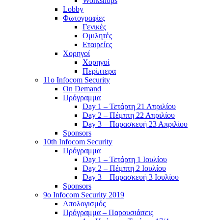
Workshops
Lobby
Φωτογραφίες
Γενικές
Ομιλητές
Εταιρείες
Χορηγοί
Χορηγοί
Περίπτερα
11o Infocom Security
On Demand
Πρόγραμμα
Day 1 – Τετάρτη 21 Απριλίου
Day 2 – Πέμπτη 22 Απριλίου
Day 3 – Παρασκευή 23 Απριλίου
Sponsors
10th Infocom Security
Πρόγραμμα
Day 1 – Τετάρτη 1 Ιουλίου
Day 2 – Πέμπτη 2 Ιουλίου
Day 3 – Παρασκευή 3 Ιουλίου
Sponsors
9ο Infocom Security 2019
Απολογισμός
Πρόγραμμα – Παρουσιάσεις