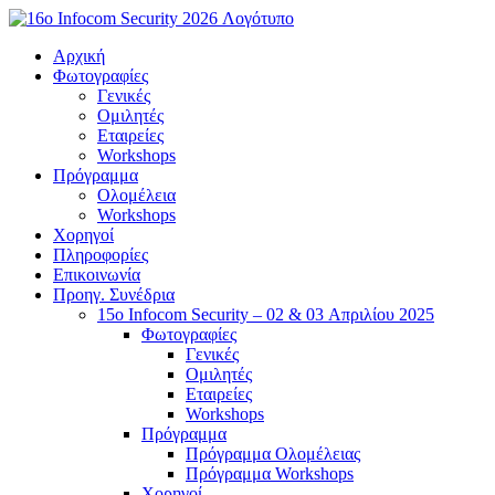
Μετάβαση
στο
Αρχική
περιεχόμενο
Φωτογραφίες
Γενικές
Ομιλητές
Εταιρείες
Workshops
Πρόγραμμα
Ολομέλεια
Workshops
Χορηγοί
Πληροφορίες
Επικοινωνία
Προηγ. Συνέδρια
15o Infocom Security – 02 & 03 Απριλίου 2025
Φωτογραφίες
Γενικές
Ομιλητές
Εταιρείες
Workshops
Πρόγραμμα
Πρόγραμμα Ολομέλειας
Πρόγραμμα Workshops
Χορηγοί