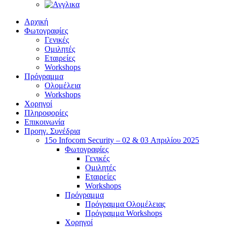
Αρχική
Φωτογραφίες
Γενικές
Ομιλητές
Εταιρείες
Workshops
Πρόγραμμα
Ολομέλεια
Workshops
Χορηγοί
Πληροφορίες
Επικοινωνία
Προηγ. Συνέδρια
15o Infocom Security – 02 & 03 Απριλίου 2025
Φωτογραφίες
Γενικές
Ομιλητές
Εταιρείες
Workshops
Πρόγραμμα
Πρόγραμμα Ολομέλειας
Πρόγραμμα Workshops
Χορηγοί