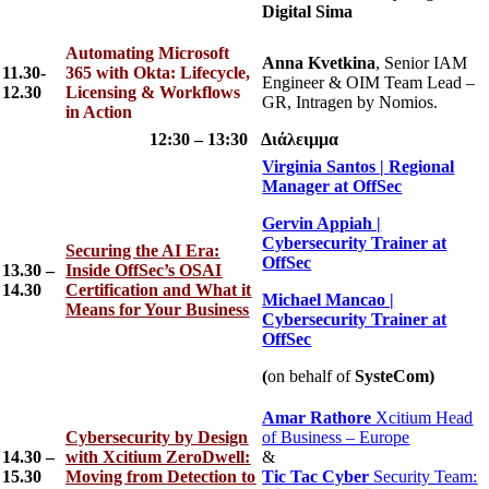
Digital Sima
Automating Microsoft
Anna Kvetkina
, Senior IAM
11.30-
365 with Okta: Lifecycle,
Engineer & OIM Team Lead –
12.30
Licensing & Workflows
GR, Intragen by Nomios.
in Action
12:30 – 13:30 Διάλειμμα
Virginia Santos |
Regional
Manager
at
OffSec
Gervin Appiah |
Cybersecurity Trainer at
Securing the AI Era:
OffSec
13.30 –
Inside OffSec’s OSAI
14.30
Certification and What it
Michael Mancao |
Means for Your Business
Cybersecurity Trainer at
OffSec
(
on behalf of
SysteCom)
Amar Rathore
Xcitium Head
Cybersecurity by Design
of Business – Europe
14.30 –
with Xcitium ZeroDwell:
&
15.30
Moving from Detection to
Tic Tac Cyber
Security Team: