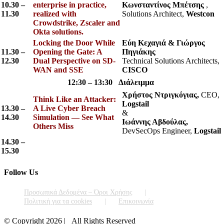
10.30 –
enterprise in practice,
Κωνσταντίνος Μπέτσης
,
11.30
realized with
Solutions Architect,
Westcon
Crowdstrike, Zscaler and
Okta solutions.
Locking the Door While
Εύη Κεχαγιά & Γιώργος
11.30 –
Opening the Gate: A
Πηγιάκης
12.30
Dual Perspective on SD-
Technical Solutions Architects,
WAN and SSE
CISCO
12:30 – 13:30 Διάλειμμα
Χρήστος Ντριγκόγιας,
CEO,
Think Like an Attacker:
Logstail
13.30 –
A Live Cyber Breach
&
14.30
Simulation — See What
Ιωάννης Αβδούλας,
Others Miss
DevSecOps Engineer,
Logstail
14.30 –
15.30
Follow Us
Προσωπικά Δεδομένα – Όροι Χρήσης
Πολιτική για τα cookies
Επικοινωνία
© Copyright
2026 | All Rights Reserved