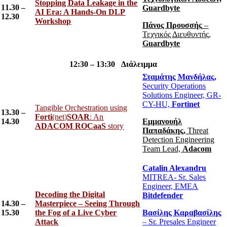
Stopping Data Leakage in the
11.30 –
Guardbyte
AI Era: A Hands-On DLP
12.30
Workshop
Πάνος Προυσσής
–
Τεχνικός Διευθυντής,
Guardbyte
12:30 – 13:30 Διάλειμμα
Σταμάτης Μανδήλας,
Security Operations
Solutions Engineer, GR-
CY-HU,
Fortinet
Tangible Orchestration using
13.30 –
Forti
(net)
SOAR
: An
14.30
Εμμανουήλ
ADACOM ROCaaS
story
Παπαδάκης,
Threat
Detection Engineering
Team Lead,
Adacom
Catalin Alexandru
MITREA- Sr. Sales
Engineer, EMEA
Decoding the Digital
Bitdefender
14.30 –
Masterpiece – Seeing Through
15.30
the Fog of a Live
Cyber
Βασίλης Καραβασίλης
Attack
– Sr. Presales Engineer