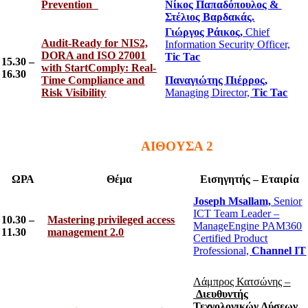
Prevention
Νίκος Παπαδόπουλος &
Στέλιος Βαρδακάς.
Γιώργος Ράικος,
Chief
Audit-Ready for NIS2,
Information Security Officer,
DORA and ISO 27001
Tic Tac
15.30 –
with StartComply: Real-
16.30
Time Compliance and
Παναγιώτης Πιέρρος,
Risk Visibility
Managing Director,
Tic Tac
ΑΙΘΟΥΣΑ 2
ΩΡΑ
Θέμα
Εισηγητής – Εταιρία
Joseph Msallam,
Senior
ICT Team Leader –
10.30 –
Mastering privileged access
ManageEngine PAM360
11.30
management 2.0
Certified Product
Professional,
Channel IT
Λάμπρος Κατσώνης –
Διευθυντής
Τεχνολογικών Λύσεων,