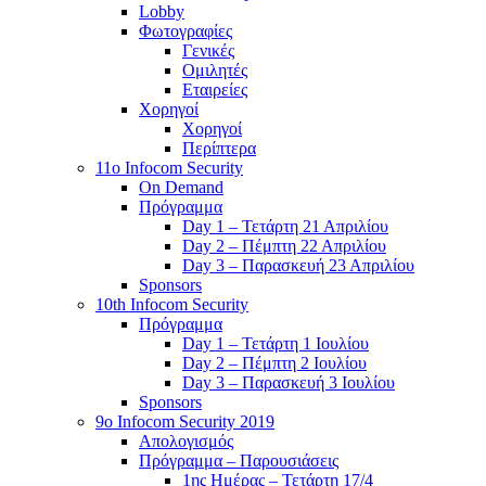
Lobby
Φωτογραφίες
Γενικές
Ομιλητές
Εταιρείες
Χορηγοί
Χορηγοί
Περίπτερα
11o Infocom Security
On Demand
Πρόγραμμα
Day 1 – Τετάρτη 21 Απριλίου
Day 2 – Πέμπτη 22 Απριλίου
Day 3 – Παρασκευή 23 Απριλίου
Sponsors
10th Infocom Security
Πρόγραμμα
Day 1 – Τετάρτη 1 Ιουλίου
Day 2 – Πέμπτη 2 Ιουλίου
Day 3 – Παρασκευή 3 Ιουλίου
Sponsors
9ο Infocom Security 2019
Απολογισμός
Πρόγραμμα – Παρουσιάσεις
1ης Ημέρας – Τετάρτη 17/4