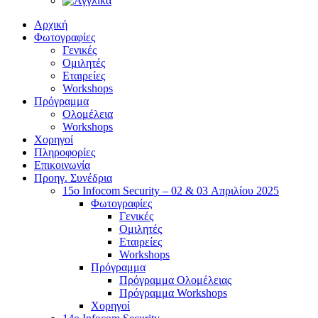
Αρχική
Φωτογραφίες
Γενικές
Ομιλητές
Εταιρείες
Workshops
Πρόγραμμα
Ολομέλεια
Workshops
Χορηγοί
Πληροφορίες
Επικοινωνία
Προηγ. Συνέδρια
15o Infocom Security – 02 & 03 Απριλίου 2025
Φωτογραφίες
Γενικές
Ομιλητές
Εταιρείες
Workshops
Πρόγραμμα
Πρόγραμμα Ολομέλειας
Πρόγραμμα Workshops
Χορηγοί