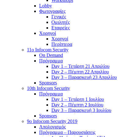
Workshops
Lobby
Φωτογραφίες
Γενικές
Ομιλητές
Εταιρείες
Χορηγοί
Χορηγοί
Περίπτερα
11o Infocom Security
On Demand
Πρόγραμμα
Day 1 – Τετάρτη 21 Απριλίου
Day 2 – Πέμπτη 22 Απριλίου
Day 3 – Παρασκευή 23 Απριλίου
Sponsors
10th Infocom Security
Πρόγραμμα
Day 1 – Τετάρτη 1 Ιουλίου
Day 2 – Πέμπτη 2 Ιουλίου
Day 3 – Παρασκευή 3 Ιουλίου
Sponsors
9ο Infocom Security 2019
Απολογισμός
Πρόγραμμα – Παρουσιάσεις