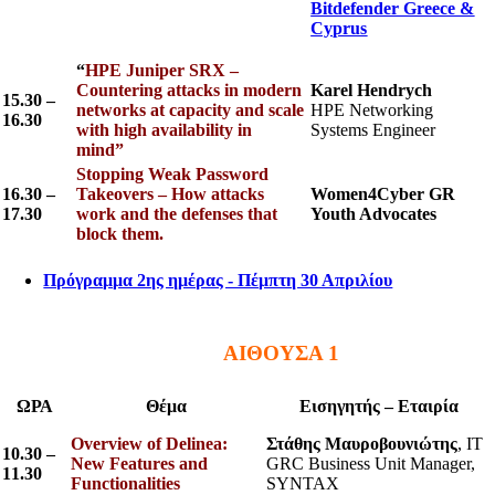
Bitdefender Greece &
Cyprus
“
HPE Juniper SRX –
Countering attacks in modern
Karel Hendrych
15.30 –
networks at capacity and scale
HPE Networking
16.30
with high availability in
Systems Engineer
mind”
Stopping Weak Password
16.30 –
Takeovers – How attacks
Women4Cyber GR
17.30
work and the defenses that
Youth Advocates
block them.
Πρόγραμμα 2ης ημέρας - Πέμπτη 30 Απριλίου
ΑΙΘΟΥΣΑ 1
ΩΡΑ
Θέμα
Εισηγητής – Εταιρία
Overview of Delinea:
Στάθης Μαυροβουνιώτης
, IT
10.30 –
New Features and
GRC Business Unit Manager,
11.30
Functionalities
SYNTAX