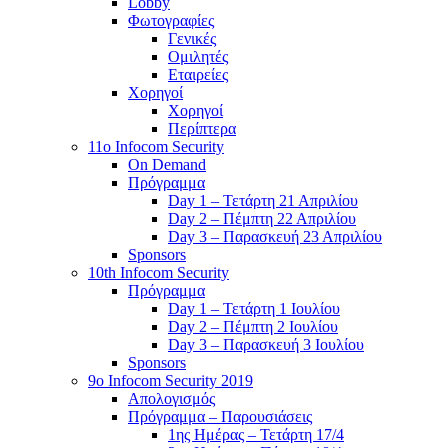
Lobby
Φωτογραφίες
Γενικές
Ομιλητές
Εταιρείες
Χορηγοί
Χορηγοί
Περίπτερα
11o Infocom Security
On Demand
Πρόγραμμα
Day 1 – Τετάρτη 21 Απριλίου
Day 2 – Πέμπτη 22 Απριλίου
Day 3 – Παρασκευή 23 Απριλίου
Sponsors
10th Infocom Security
Πρόγραμμα
Day 1 – Τετάρτη 1 Ιουλίου
Day 2 – Πέμπτη 2 Ιουλίου
Day 3 – Παρασκευή 3 Ιουλίου
Sponsors
9ο Infocom Security 2019
Απολογισμός
Πρόγραμμα – Παρουσιάσεις
1ης Ημέρας – Τετάρτη 17/4