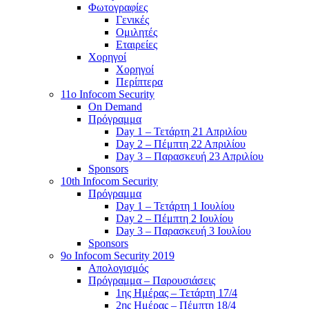
Φωτογραφίες
Γενικές
Ομιλητές
Εταιρείες
Χορηγοί
Χορηγοί
Περίπτερα
11o Infocom Security
On Demand
Πρόγραμμα
Day 1 – Τετάρτη 21 Απριλίου
Day 2 – Πέμπτη 22 Απριλίου
Day 3 – Παρασκευή 23 Απριλίου
Sponsors
10th Infocom Security
Πρόγραμμα
Day 1 – Τετάρτη 1 Ιουλίου
Day 2 – Πέμπτη 2 Ιουλίου
Day 3 – Παρασκευή 3 Ιουλίου
Sponsors
9ο Infocom Security 2019
Απολογισμός
Πρόγραμμα – Παρουσιάσεις
1ης Ημέρας – Τετάρτη 17/4
2ης Ημέρας – Πέμπτη 18/4