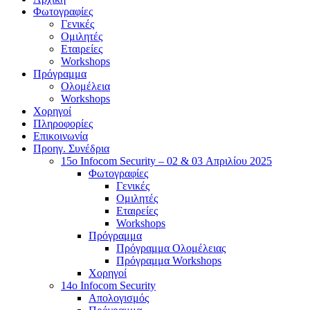
Φωτογραφίες
Γενικές
Ομιλητές
Εταιρείες
Workshops
Πρόγραμμα
Ολομέλεια
Workshops
Χορηγοί
Πληροφορίες
Επικοινωνία
Προηγ. Συνέδρια
15o Infocom Security – 02 & 03 Απριλίου 2025
Φωτογραφίες
Γενικές
Ομιλητές
Εταιρείες
Workshops
Πρόγραμμα
Πρόγραμμα Ολομέλειας
Πρόγραμμα Workshops
Χορηγοί
14o Infocom Security
Απολογισμός