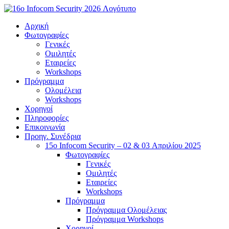
Μετάβαση
στο
Αρχική
περιεχόμενο
Φωτογραφίες
Γενικές
Ομιλητές
Εταιρείες
Workshops
Πρόγραμμα
Ολομέλεια
Workshops
Χορηγοί
Πληροφορίες
Επικοινωνία
Προηγ. Συνέδρια
15o Infocom Security – 02 & 03 Απριλίου 2025
Φωτογραφίες
Γενικές
Ομιλητές
Εταιρείες
Workshops
Πρόγραμμα
Πρόγραμμα Ολομέλειας
Πρόγραμμα Workshops
Χορηγοί