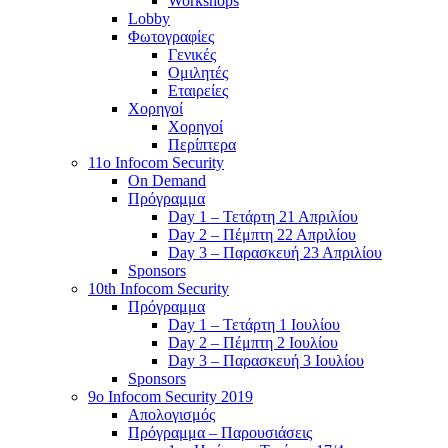
Workshops
Lobby
Φωτογραφίες
Γενικές
Ομιλητές
Εταιρείες
Χορηγοί
Χορηγοί
Περίπτερα
11o Infocom Security
On Demand
Πρόγραμμα
Day 1 – Τετάρτη 21 Απριλίου
Day 2 – Πέμπτη 22 Απριλίου
Day 3 – Παρασκευή 23 Απριλίου
Sponsors
10th Infocom Security
Πρόγραμμα
Day 1 – Τετάρτη 1 Ιουλίου
Day 2 – Πέμπτη 2 Ιουλίου
Day 3 – Παρασκευή 3 Ιουλίου
Sponsors
9ο Infocom Security 2019
Απολογισμός
Πρόγραμμα – Παρουσιάσεις