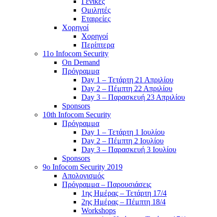
Γενικές
Ομιλητές
Εταιρείες
Χορηγοί
Χορηγοί
Περίπτερα
11o Infocom Security
On Demand
Πρόγραμμα
Day 1 – Τετάρτη 21 Απριλίου
Day 2 – Πέμπτη 22 Απριλίου
Day 3 – Παρασκευή 23 Απριλίου
Sponsors
10th Infocom Security
Πρόγραμμα
Day 1 – Τετάρτη 1 Ιουλίου
Day 2 – Πέμπτη 2 Ιουλίου
Day 3 – Παρασκευή 3 Ιουλίου
Sponsors
9ο Infocom Security 2019
Απολογισμός
Πρόγραμμα – Παρουσιάσεις
1ης Ημέρας – Τετάρτη 17/4
2ης Ημέρας – Πέμπτη 18/4
Workshops