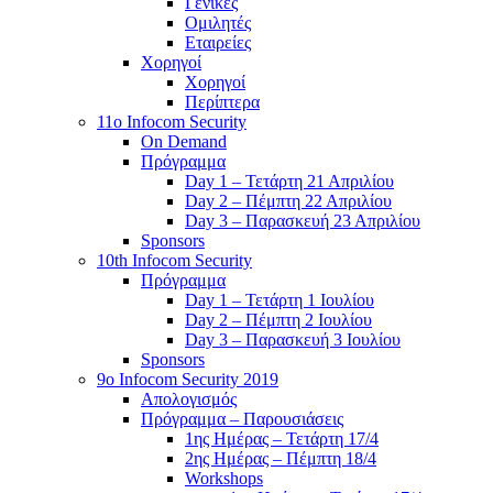
Γενικές
Ομιλητές
Εταιρείες
Χορηγοί
Χορηγοί
Περίπτερα
11o Infocom Security
On Demand
Πρόγραμμα
Day 1 – Τετάρτη 21 Απριλίου
Day 2 – Πέμπτη 22 Απριλίου
Day 3 – Παρασκευή 23 Απριλίου
Sponsors
10th Infocom Security
Πρόγραμμα
Day 1 – Τετάρτη 1 Ιουλίου
Day 2 – Πέμπτη 2 Ιουλίου
Day 3 – Παρασκευή 3 Ιουλίου
Sponsors
9ο Infocom Security 2019
Απολογισμός
Πρόγραμμα – Παρουσιάσεις
1ης Ημέρας – Τετάρτη 17/4
2ης Ημέρας – Πέμπτη 18/4
Workshops