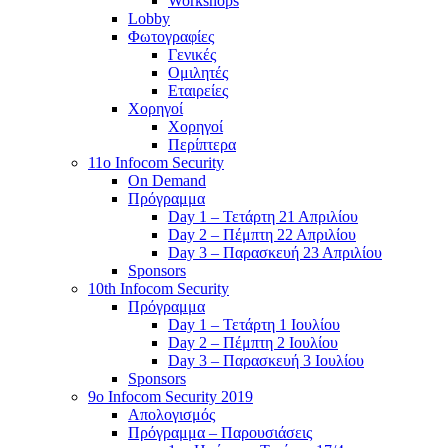
Workshops
Lobby
Φωτογραφίες
Γενικές
Ομιλητές
Εταιρείες
Χορηγοί
Χορηγοί
Περίπτερα
11o Infocom Security
On Demand
Πρόγραμμα
Day 1 – Τετάρτη 21 Απριλίου
Day 2 – Πέμπτη 22 Απριλίου
Day 3 – Παρασκευή 23 Απριλίου
Sponsors
10th Infocom Security
Πρόγραμμα
Day 1 – Τετάρτη 1 Ιουλίου
Day 2 – Πέμπτη 2 Ιουλίου
Day 3 – Παρασκευή 3 Ιουλίου
Sponsors
9ο Infocom Security 2019
Απολογισμός
Πρόγραμμα – Παρουσιάσεις