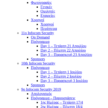
Φωτογραφίες
Γενικές
Ομιλητές
Εταιρείες
Χορηγοί
Χορηγοί
Περίπτερα
11o Infocom Security
On Demand
Πρόγραμμα
Day 1 – Τετάρτη 21 Απριλίου
Day 2 – Πέμπτη 22 Απριλίου
Day 3 – Παρασκευή 23 Απριλίου
Sponsors
10th Infocom Security
Πρόγραμμα
Day 1 – Τετάρτη 1 Ιουλίου
Day 2 – Πέμπτη 2 Ιουλίου
Day 3 – Παρασκευή 3 Ιουλίου
Sponsors
9ο Infocom Security 2019
Απολογισμός
Πρόγραμμα – Παρουσιάσεις
1ης Ημέρας – Τετάρτη 17/4
2ης Ημέρας – Πέμπτη 18/4