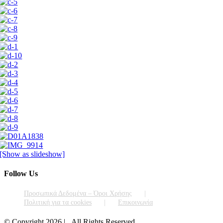
[Show as slideshow]
Follow Us
Προσωπικά Δεδομένα – Όροι Χρήσης
Πολιτική για τα cookies
Επικοινωνία
© Copyright
2026 | All Rights Reserved