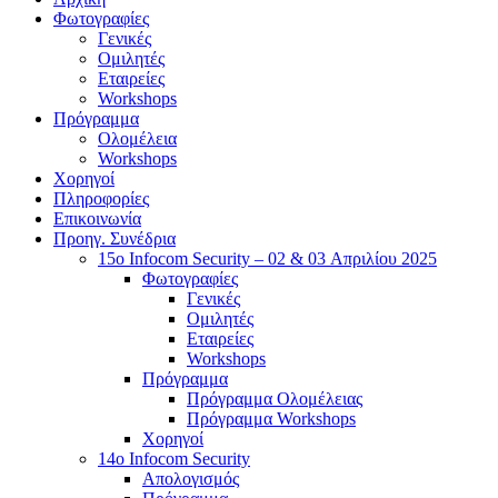
Φωτογραφίες
Γενικές
Ομιλητές
Εταιρείες
Workshops
Πρόγραμμα
Ολομέλεια
Workshops
Χορηγοί
Πληροφορίες
Επικοινωνία
Προηγ. Συνέδρια
15o Infocom Security – 02 & 03 Απριλίου 2025
Φωτογραφίες
Γενικές
Ομιλητές
Εταιρείες
Workshops
Πρόγραμμα
Πρόγραμμα Ολομέλειας
Πρόγραμμα Workshops
Χορηγοί
14o Infocom Security
Απολογισμός