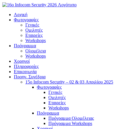
Μετάβαση
στο
Αρχική
περιεχόμενο
Φωτογραφίες
Γενικές
Ομιλητές
Εταιρείες
Workshops
Πρόγραμμα
Ολομέλεια
Workshops
Χορηγοί
Πληροφορίες
Επικοινωνία
Προηγ. Συνέδρια
15o Infocom Security – 02 & 03 Απριλίου 2025
Φωτογραφίες
Γενικές
Ομιλητές
Εταιρείες
Workshops
Πρόγραμμα
Πρόγραμμα Ολομέλειας
Πρόγραμμα Workshops
Χορηγοί