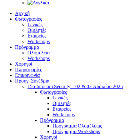
Αρχική
Φωτογραφίες
Γενικές
Ομιλητές
Εταιρείες
Workshops
Πρόγραμμα
Ολομέλεια
Workshops
Χορηγοί
Πληροφορίες
Επικοινωνία
Προηγ. Συνέδρια
15o Infocom Security – 02 & 03 Απριλίου 2025
Φωτογραφίες
Γενικές
Ομιλητές
Εταιρείες
Workshops
Πρόγραμμα
Πρόγραμμα Ολομέλειας
Πρόγραμμα Workshops
Χορηγοί