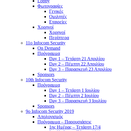
Lobby
Φωτογραφίες
Γενικές
Ομιλητές
Εταιρείες
Χορηγοί
Χορηγοί
Περίπτερα
11o Infocom Security
On Demand
Πρόγραμμα
Day 1 – Τετάρτη 21 Απριλίου
Day 2 – Πέμπτη 22 Απριλίου
Day 3 – Παρασκευή 23 Απριλίου
Sponsors
10th Infocom Security
Πρόγραμμα
Day 1 – Τετάρτη 1 Ιουλίου
Day 2 – Πέμπτη 2 Ιουλίου
Day 3 – Παρασκευή 3 Ιουλίου
Sponsors
9ο Infocom Security 2019
Απολογισμός
Πρόγραμμα – Παρουσιάσεις
1ης Ημέρας – Τετάρτη 17/4