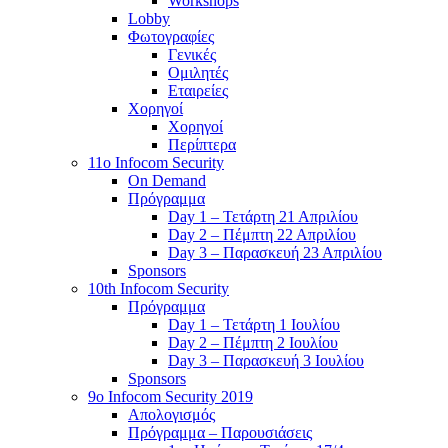
Workshops
Lobby
Φωτογραφίες
Γενικές
Ομιλητές
Εταιρείες
Χορηγοί
Χορηγοί
Περίπτερα
11o Infocom Security
On Demand
Πρόγραμμα
Day 1 – Τετάρτη 21 Απριλίου
Day 2 – Πέμπτη 22 Απριλίου
Day 3 – Παρασκευή 23 Απριλίου
Sponsors
10th Infocom Security
Πρόγραμμα
Day 1 – Τετάρτη 1 Ιουλίου
Day 2 – Πέμπτη 2 Ιουλίου
Day 3 – Παρασκευή 3 Ιουλίου
Sponsors
9ο Infocom Security 2019
Απολογισμός
Πρόγραμμα – Παρουσιάσεις