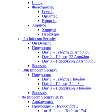
Lobby
Φωτογραφίες
Γενικές
Ομιλητές
Εταιρείες
Χορηγοί
Χορηγοί
Περίπτερα
11o Infocom Security
On Demand
Πρόγραμμα
Day 1 – Τετάρτη 21 Απριλίου
Day 2 – Πέμπτη 22 Απριλίου
Day 3 – Παρασκευή 23 Απριλίου
Sponsors
10th Infocom Security
Πρόγραμμα
Day 1 – Τετάρτη 1 Ιουλίου
Day 2 – Πέμπτη 2 Ιουλίου
Day 3 – Παρασκευή 3 Ιουλίου
Sponsors
9ο Infocom Security 2019
Απολογισμός
Πρόγραμμα – Παρουσιάσεις
1ης Ημέρας – Τετάρτη 17/4