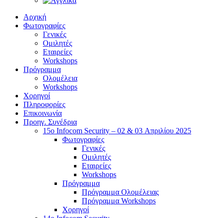
Αρχική
Φωτογραφίες
Γενικές
Ομιλητές
Εταιρείες
Workshops
Πρόγραμμα
Ολομέλεια
Workshops
Χορηγοί
Πληροφορίες
Επικοινωνία
Προηγ. Συνέδρια
15o Infocom Security – 02 & 03 Απριλίου 2025
Φωτογραφίες
Γενικές
Ομιλητές
Εταιρείες
Workshops
Πρόγραμμα
Πρόγραμμα Ολομέλειας
Πρόγραμμα Workshops
Χορηγοί