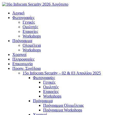
Μετάβαση
στο
Αρχική
περιεχόμενο
Φωτογραφίες
Γενικές
Ομιλητές
Εταιρείες
Workshops
Πρόγραμμα
Ολομέλεια
Workshops
Χορηγοί
Πληροφορίες
Επικοινωνία
Προηγ. Συνέδρια
15o Infocom Security – 02 & 03 Απριλίου 2025
Φωτογραφίες
Γενικές
Ομιλητές
Εταιρείες
Workshops
Πρόγραμμα
Πρόγραμμα Ολομέλειας
Πρόγραμμα Workshops
Χορηγοί