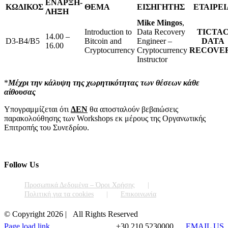
ΕΝΑΡΞΗ-
ΚΩΔΙΚΟΣ
ΘΕΜΑ
ΕΙΣΗΓΗΤΗΣ
ΕΤΑΙΡΕΙ
ΛΗΞΗ
Mike Mingos
,
Introduction to
Data Recovery
TICTA
14.00 –
D3-B4/B5
Bitcoin and
Engineer –
DATA
16.00
Cryptocurrency
Cryptocurrency
RECOVE
Instructor
*
Μέχρι την κάλυψη της χωρητικότητας των θέσεων κάθε
αίθουσας
Υπογραμμίζεται ότι
ΔΕΝ
θα αποσταλούν βεβαιώσεις
παρακολούθησης των Workshops εκ μέρους της Οργανωτικής
Επιτροπής του Συνεδρίου.
Follow Us
Προσωπικά Δεδομένα – Όροι Χρήσης
Πολιτική για τα cookies
Επικοινωνία
© Copyright
2026 | All Rights Reserved
Page load link
+30 210 5230000
EMAIL US