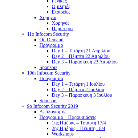
Γενικές
Ομιλητές
Εταιρείες
Χορηγοί
Χορηγοί
Περίπτερα
11o Infocom Security
On Demand
Πρόγραμμα
Day 1 – Τετάρτη 21 Απριλίου
Day 2 – Πέμπτη 22 Απριλίου
Day 3 – Παρασκευή 23 Απριλίου
Sponsors
10th Infocom Security
Πρόγραμμα
Day 1 – Τετάρτη 1 Ιουλίου
Day 2 – Πέμπτη 2 Ιουλίου
Day 3 – Παρασκευή 3 Ιουλίου
Sponsors
9ο Infocom Security 2019
Απολογισμός
Πρόγραμμα – Παρουσιάσεις
1ης Ημέρας – Τετάρτη 17/4
2ης Ημέρας – Πέμπτη 18/4
Workshops