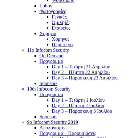
Workshops
Lobby
Φωτογραφίες
Γενικές
Ομιλητές
Εταιρείες
Χορηγοί
Χορηγοί
Περίπτερα
11o Infocom Security
On Demand
Πρόγραμμα
Day 1 – Τετάρτη 21 Απριλίου
Day 2 – Πέμπτη 22 Απριλίου
Day 3 – Παρασκευή 23 Απριλίου
Sponsors
10th Infocom Security
Πρόγραμμα
Day 1 – Τετάρτη 1 Ιουλίου
Day 2 – Πέμπτη 2 Ιουλίου
Day 3 – Παρασκευή 3 Ιουλίου
Sponsors
9ο Infocom Security 2019
Απολογισμός
Πρόγραμμα – Παρουσιάσεις