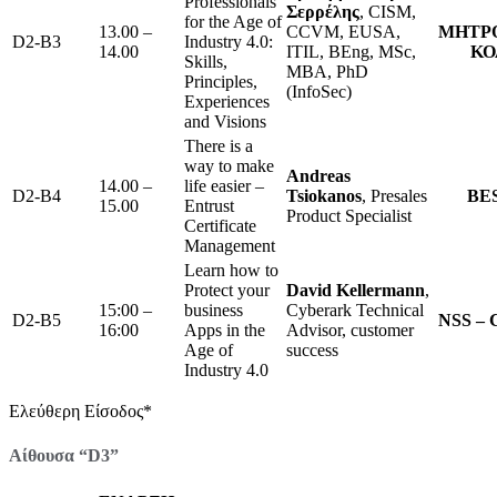
Professionals
Σερρέλης
, CISM,
for the Age of
13.00 –
CCVM, EUSA,
ΜΗΤΡ
D2-B3
Industry 4.0:
14.00
ITIL, BEng, MSc,
ΚΟ
Skills,
MBA, PhD
Principles,
(InfoSec)
Experiences
and Visions
There is a
way to make
Andreas
14.00 –
life easier –
D2-B4
Tsiokanos
, Presales
BE
15.00
Entrust
Product Specialist
Certificate
Management
Learn how to
Protect your
David Kellermann
,
15:00 –
business
Cyberark Technical
D2-B5
NSS –
16:00
Apps in the
Advisor, customer
Age of
success
Industry 4.0
Ελεύθερη Είσοδος*
Αίθουσα “D3”