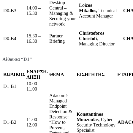
Desktop
Loizos
14.00 –
Central –
D0-B3
Mikallos,
Technical
CHA
15.30
Managing &
Account Manager
Securing your
network
Christoforos
15.30 –
Partner
D0-B4
Christofi
,
CHA
16.30
Briefing
Managing Director
Αίθουσα “D1”
ΕΝΑΡΞΗ-
ΚΩΔΙΚΟΣ
ΘΕΜΑ
ΕΙΣΗΓΗΤΗΣ
ΕΤΑΙΡ
ΛΗΞΗ
10.00 –
D1-B1
–
–
–
11.00
Adacom’s
Managed
Endpoint
Detection &
Konstantinos
Response:
11.00 –
Mouzoulas
, Cyber
D1-B2
“How to
ADAC
12.00
Security Technology
Prevent,
Specialist
Detect and