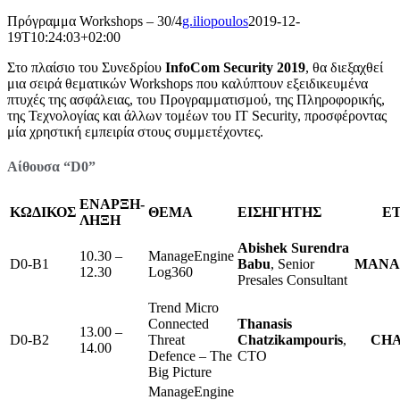
Πρόγραμμα Workshops – 30/4
g.iliopoulos
2019-12-
19T10:24:03+02:00
Στο πλαίσιο του Συνεδρίου
InfoCom Security 2019
, θα διεξαχθεί
μια σειρά θεματικών Workshops που καλύπτουν εξειδικευμένα
πτυχές της ασφάλειας, του Προγραμματισμού, της Πληροφορικής,
της Τεχνολογίας και άλλων τομέων του IT Security, προσφέροντας
μία χρηστική εμπειρία στους συμμετέχοντες.
Αίθουσα “D0”
ΕΝΑΡΞΗ-
ΚΩΔΙΚΟΣ
ΘΕΜΑ
ΕΙΣΗΓΗΤΗΣ
ΕΤ
ΛΗΞΗ
Abishek Surendra
10.30 –
ManageEngine
D0-B1
Babu
, Senior
MANA
12.30
Log360
Presales Consultant
Trend Micro
Connected
Thanasis
13.00 –
D0-B2
Threat
Chatzikampouris
,
CHA
14.00
Defence – The
CTO
Big Picture
ManageEngine