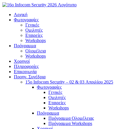
Μετάβαση
στο
Αρχική
περιεχόμενο
Φωτογραφίες
Γενικές
Ομιλητές
Εταιρείες
Workshops
Πρόγραμμα
Ολομέλεια
Workshops
Χορηγοί
Πληροφορίες
Επικοινωνία
Προηγ. Συνέδρια
15o Infocom Security – 02 & 03 Απριλίου 2025
Φωτογραφίες
Γενικές
Ομιλητές
Εταιρείες
Workshops
Πρόγραμμα
Πρόγραμμα Ολομέλειας
Πρόγραμμα Workshops
Χορηγοί