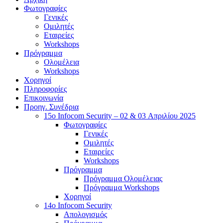
Φωτογραφίες
Γενικές
Ομιλητές
Εταιρείες
Workshops
Πρόγραμμα
Ολομέλεια
Workshops
Χορηγοί
Πληροφορίες
Επικοινωνία
Προηγ. Συνέδρια
15o Infocom Security – 02 & 03 Απριλίου 2025
Φωτογραφίες
Γενικές
Ομιλητές
Εταιρείες
Workshops
Πρόγραμμα
Πρόγραμμα Ολομέλειας
Πρόγραμμα Workshops
Χορηγοί
14o Infocom Security
Απολογισμός