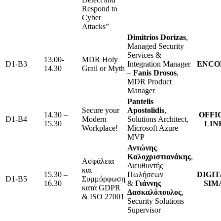
Respond to
Cyber
Attacks”
Dimitrios
Dorizas
,
Managed Security
Services &
13.00-
MDR Holy
D1-B3
Integration Manager
ENCO
14.30
Grail or Myth
–
Fanis
Drosos
,
MDR Product
Manager
Pantelis
Secure your
Apostolidis
,
14.30 –
OFFI
D1-B4
Modern
Solutions Architect,
15.30
LIN
Workplace!
Microsoft Azure
MVP
Αντώνης
Καλοχριστιανάκης
,
Ασφάλεια
Διευθυντής
και
15.30 –
Πωλήσεων
DIGI
D1-B5
Συμμόρφωση
16.30
&
Γιάννης
SIM
κατά GDPR
Δασκαλόπουλος
,
& ISO 27001
Security Solutions
Supervisor