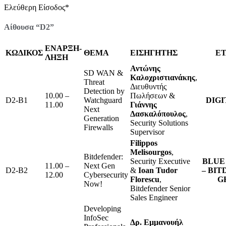
Ελεύθερη Είσοδος*
Αίθουσα “D2”
ΕΝΑΡΞΗ-
ΚΩΔΙΚΟΣ
ΘΕΜΑ
ΕΙΣΗΓΗΤΗΣ
ΕΤ
ΛΗΞΗ
Αντώνης
SD WAN &
Καλοχριστιανάκης
,
Threat
Διευθυντής
Detection by
10.00 –
Πωλήσεων &
D2-B1
Watchguard
DIGI
11.00
Γιάννης
Next
Δασκαλόπουλος
,
Generation
Security Solutions
Firewalls
Supervisor
Filippos
Melisourgos
,
Bitdefender:
Security Executive
BLUE 
11.00 –
Next Gen
D2-B2
&
Ioan Tudor
– BI
12.00
Cybersecurity
Florescu
,
G
Now!
Bitdefender Senior
Sales Engineer
Developing
InfoSec
Δρ. Εμμανουήλ