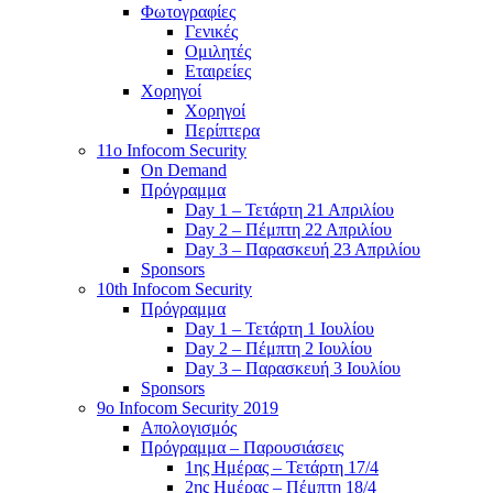
Φωτογραφίες
Γενικές
Ομιλητές
Εταιρείες
Χορηγοί
Χορηγοί
Περίπτερα
11o Infocom Security
On Demand
Πρόγραμμα
Day 1 – Τετάρτη 21 Απριλίου
Day 2 – Πέμπτη 22 Απριλίου
Day 3 – Παρασκευή 23 Απριλίου
Sponsors
10th Infocom Security
Πρόγραμμα
Day 1 – Τετάρτη 1 Ιουλίου
Day 2 – Πέμπτη 2 Ιουλίου
Day 3 – Παρασκευή 3 Ιουλίου
Sponsors
9ο Infocom Security 2019
Απολογισμός
Πρόγραμμα – Παρουσιάσεις
1ης Ημέρας – Τετάρτη 17/4
2ης Ημέρας – Πέμπτη 18/4