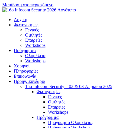
Μετάβαση στο περιεχόμενο
Αρχική
Φωτογραφίες
Γενικές
Ομιλητές
Εταιρείες
Workshops
Πρόγραμμα
Ολομέλεια
Workshops
Χορηγοί
Πληροφορίες
Επικοινωνία
Προηγ. Συνέδρια
15o Infocom Security – 02 & 03 Απριλίου 2025
Φωτογραφίες
Γενικές
Ομιλητές
Εταιρείες
Workshops
Πρόγραμμα
Πρόγραμμα Ολομέλειας
Πρόγραμμα Workshops