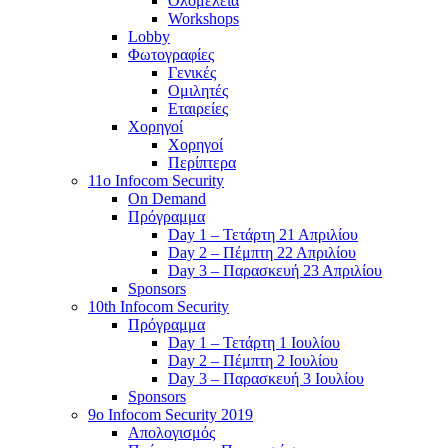
Ολομέλεια
Workshops
Lobby
Φωτογραφίες
Γενικές
Ομιλητές
Εταιρείες
Χορηγοί
Χορηγοί
Περίπτερα
11o Infocom Security
On Demand
Πρόγραμμα
Day 1 – Τετάρτη 21 Απριλίου
Day 2 – Πέμπτη 22 Απριλίου
Day 3 – Παρασκευή 23 Απριλίου
Sponsors
10th Infocom Security
Πρόγραμμα
Day 1 – Τετάρτη 1 Ιουλίου
Day 2 – Πέμπτη 2 Ιουλίου
Day 3 – Παρασκευή 3 Ιουλίου
Sponsors
9ο Infocom Security 2019
Απολογισμός