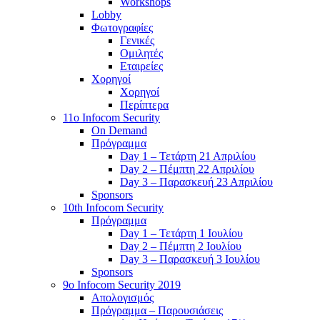
Workshops
Lobby
Φωτογραφίες
Γενικές
Ομιλητές
Εταιρείες
Χορηγοί
Χορηγοί
Περίπτερα
11o Infocom Security
On Demand
Πρόγραμμα
Day 1 – Τετάρτη 21 Απριλίου
Day 2 – Πέμπτη 22 Απριλίου
Day 3 – Παρασκευή 23 Απριλίου
Sponsors
10th Infocom Security
Πρόγραμμα
Day 1 – Τετάρτη 1 Ιουλίου
Day 2 – Πέμπτη 2 Ιουλίου
Day 3 – Παρασκευή 3 Ιουλίου
Sponsors
9ο Infocom Security 2019
Απολογισμός
Πρόγραμμα – Παρουσιάσεις