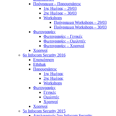
Πρόγραμμα – Παρουσιάσεις
1ης Ημέρας – 29/03
2ης Ημέρας – 30/03
Workshops
Πρόγραμμα Workshops – 29/03
Πρόγραμμα Workshops – 30/03
Φωτογραφίες
Φωτογραφίες – Γενικές
Φωτογραφίες – Ομιλητές
Φωτογραφίες – Χορηγοί
Χορηγοί
6o Infocom Security 2016
Επισκόπηση
Ethihak
Παρουσιάσεις
1ης Ημέρας
2ης Ημέρας
Workshops
Φωτογραφίες
Γενικές
Ομιλητές
Χορηγοί
Χορηγοί
5o Infocom Security 2015
Απολογισμός 5ου Infocom Security