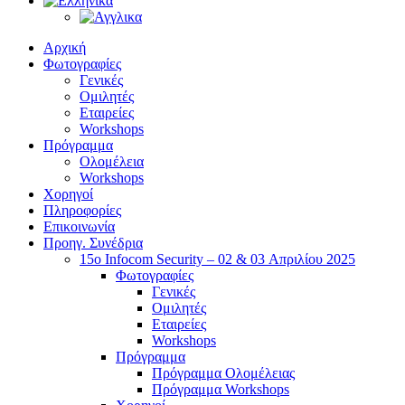
Αρχική
Φωτογραφίες
Γενικές
Ομιλητές
Εταιρείες
Workshops
Πρόγραμμα
Ολομέλεια
Workshops
Χορηγοί
Πληροφορίες
Επικοινωνία
Προηγ. Συνέδρια
15o Infocom Security – 02 & 03 Απριλίου 2025
Φωτογραφίες
Γενικές
Ομιλητές
Εταιρείες
Workshops
Πρόγραμμα
Πρόγραμμα Ολομέλειας
Πρόγραμμα Workshops