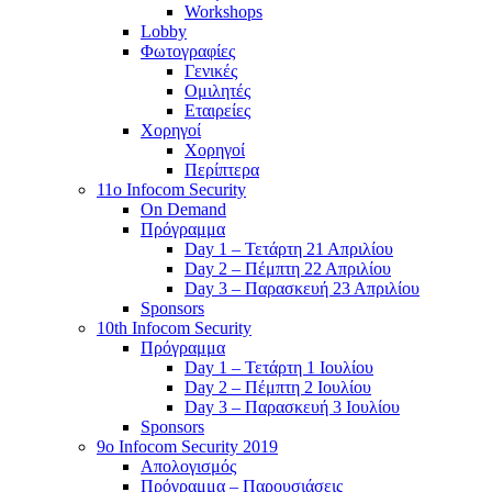
Workshops
Lobby
Φωτογραφίες
Γενικές
Ομιλητές
Εταιρείες
Χορηγοί
Χορηγοί
Περίπτερα
11o Infocom Security
On Demand
Πρόγραμμα
Day 1 – Τετάρτη 21 Απριλίου
Day 2 – Πέμπτη 22 Απριλίου
Day 3 – Παρασκευή 23 Απριλίου
Sponsors
10th Infocom Security
Πρόγραμμα
Day 1 – Τετάρτη 1 Ιουλίου
Day 2 – Πέμπτη 2 Ιουλίου
Day 3 – Παρασκευή 3 Ιουλίου
Sponsors
9ο Infocom Security 2019
Απολογισμός
Πρόγραμμα – Παρουσιάσεις