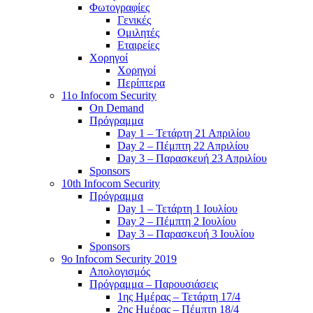
Φωτογραφίες
Γενικές
Ομιλητές
Εταιρείες
Χορηγοί
Χορηγοί
Περίπτερα
11o Infocom Security
On Demand
Πρόγραμμα
Day 1 – Τετάρτη 21 Απριλίου
Day 2 – Πέμπτη 22 Απριλίου
Day 3 – Παρασκευή 23 Απριλίου
Sponsors
10th Infocom Security
Πρόγραμμα
Day 1 – Τετάρτη 1 Ιουλίου
Day 2 – Πέμπτη 2 Ιουλίου
Day 3 – Παρασκευή 3 Ιουλίου
Sponsors
9ο Infocom Security 2019
Απολογισμός
Πρόγραμμα – Παρουσιάσεις
1ης Ημέρας – Τετάρτη 17/4
2ης Ημέρας – Πέμπτη 18/4