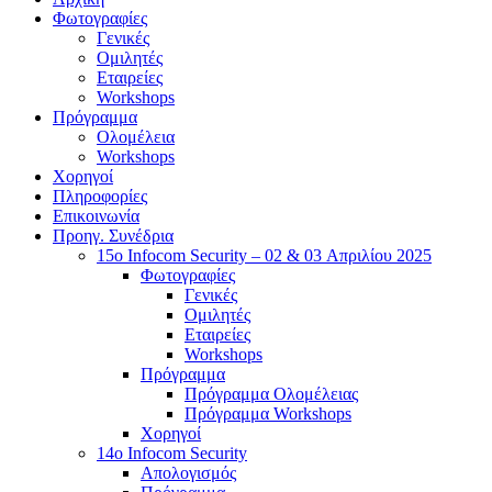
Φωτογραφίες
Γενικές
Ομιλητές
Εταιρείες
Workshops
Πρόγραμμα
Ολομέλεια
Workshops
Χορηγοί
Πληροφορίες
Επικοινωνία
Προηγ. Συνέδρια
15o Infocom Security – 02 & 03 Απριλίου 2025
Φωτογραφίες
Γενικές
Ομιλητές
Εταιρείες
Workshops
Πρόγραμμα
Πρόγραμμα Ολομέλειας
Πρόγραμμα Workshops
Χορηγοί
14o Infocom Security
Απολογισμός