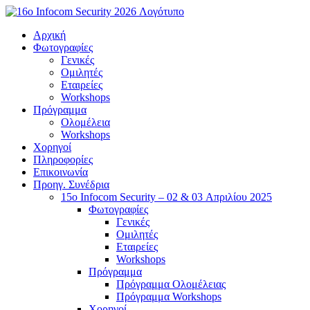
Μετάβαση
στο
Αρχική
περιεχόμενο
Φωτογραφίες
Γενικές
Ομιλητές
Εταιρείες
Workshops
Πρόγραμμα
Ολομέλεια
Workshops
Χορηγοί
Πληροφορίες
Επικοινωνία
Προηγ. Συνέδρια
15o Infocom Security – 02 & 03 Απριλίου 2025
Φωτογραφίες
Γενικές
Ομιλητές
Εταιρείες
Workshops
Πρόγραμμα
Πρόγραμμα Ολομέλειας
Πρόγραμμα Workshops
Χορηγοί