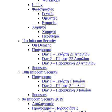
Workshops
Lobby
Φωτογραφίες
Γενικές
Ομιλητές
Εταιρείες
Χορηγοί
Χορηγοί
Περίπτερα
11o Infocom Security
On Demand
Πρόγραμμα
Day 1 – Τετάρτη 21 Απριλίου
Day 2 – Πέμπτη 22 Απριλίου
Day 3 – Παρασκευή 23 Απριλίου
Sponsors
10th Infocom Security
Πρόγραμμα
Day 1 – Τετάρτη 1 Ιουλίου
Day 2 – Πέμπτη 2 Ιουλίου
Day 3 – Παρασκευή 3 Ιουλίου
Sponsors
9ο Infocom Security 2019
Απολογισμός
Πρόγραμμα – Παρουσιάσεις