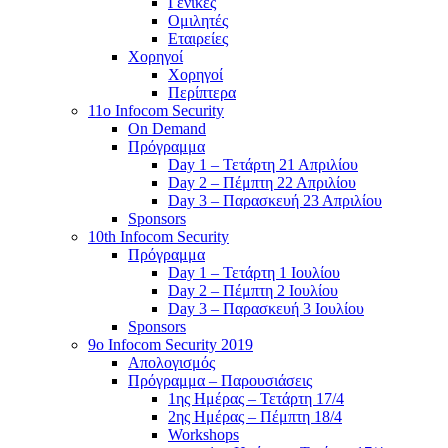
Γενικές
Ομιλητές
Εταιρείες
Χορηγοί
Χορηγοί
Περίπτερα
11o Infocom Security
On Demand
Πρόγραμμα
Day 1 – Τετάρτη 21 Απριλίου
Day 2 – Πέμπτη 22 Απριλίου
Day 3 – Παρασκευή 23 Απριλίου
Sponsors
10th Infocom Security
Πρόγραμμα
Day 1 – Τετάρτη 1 Ιουλίου
Day 2 – Πέμπτη 2 Ιουλίου
Day 3 – Παρασκευή 3 Ιουλίου
Sponsors
9ο Infocom Security 2019
Απολογισμός
Πρόγραμμα – Παρουσιάσεις
1ης Ημέρας – Τετάρτη 17/4
2ης Ημέρας – Πέμπτη 18/4
Workshops