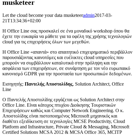
musketeer
Let the cloud become your data musketeer
admin
2017-03-
21T13:34:36+02:00
Η Office Line σας προσκαλεί σε ένα μοναδικό workshop όπου θα
έχετε την ευκαιρία να μάθετε για τα οφέλη της χρήσης τεχνολογιών
cloud για τις επιχειρήσεις όλων των μεγεθών.
Η Office Line «απαντά» στο απαιτητικό επιχειρηματικό περιβάλλον
παρουσιάζοντας καινοτόμες και ευέλικτες cloud υπηρεσίες που
μπορούν να συμβάλλουν καταλυτικά στην πρόληψη και την
ασφάλεια των επιχειρήσεων, σε συνάρτηση με τον νέο ευρωπαικό
κανονισμό GDPR για την προστασία των προσωπικών δεδομένων.
Εισηγητής:
Παντελής Αποστολίδης
, Solution Architect, Office
Line
O Παντελής Αποστολίδης εργάζεται ως Solution Architect στην
Office Line. Είναι κάτοχος πτυχίου Διοίκησης Τουριστικών
Επιχειρήσεων καθώς και Computer Network Engineering. Ο κ.
Αποστολίδης είναι πιστοποιημένος Microsoft μηχανικός και
διαθέτει εξειδίκευση σε τεχνολογίες ΜCSE Productivity, Cloud
Platform and Infrastructure, Private Cloud & Messaging, Microsoft
Certified Solutions MCSA 2012 & MCSA Office 365, MCITP